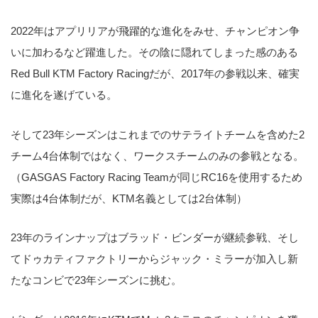
2022年はアプリリアが飛躍的な進化をみせ、チャンピオン争
いに加わるなど躍進した。その陰に隠れてしまった感のある
Red Bull KTM Factory Racingだが、2017年の参戦以来、確実
に進化を遂げている。
そして23年シーズンはこれまでのサテライトチームを含めた2
チーム4台体制ではなく、ワークスチームのみの参戦となる。
（GASGAS Factory Racing Teamが同じRC16を使用するため
実際は4台体制だが、KTM名義としては2台体制）
23年のラインナップはブラッド・ビンダーが継続参戦、そし
てドゥカティファクトリーからジャック・ミラーが加入し新
たなコンビで23年シーズンに挑む。