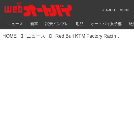
ニュース
新車
試乗インプレ
用品
オートバイ女子部
絶
HOME
ニュース
Red Bull KTM Factory Racingが2023年型「RC16」を公開！【ローンチイベントKTM篇】