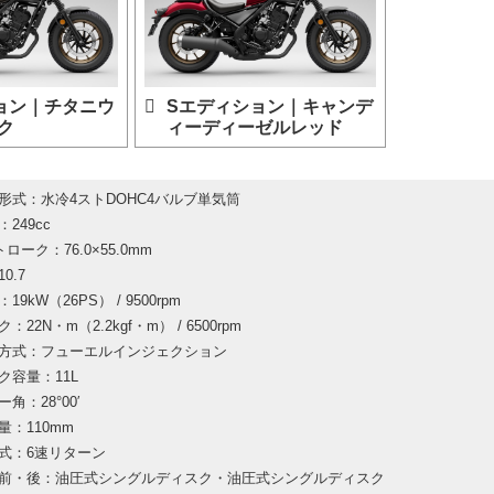
ョン｜チタニウ
Sエディション｜キャンデ
ク
ィーディーゼルレッド
形式：水冷4ストDOHC4バルブ単気筒
249cc
ローク：76.0×55.0mm
0.7
9kW（26PS） / 9500rpm
22N・m（2.2kgf・m） / 6500rpm
方式：フューエルインジェクション
ク容量：11L
角：28°00′
量：110mm
式：6速リターン
前・後：油圧式シングルディスク・油圧式シングルディスク