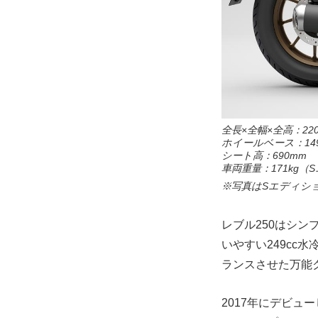
全長×全幅×全高：2205
ホイールベース：149
シート高：690mm
車両重量：171kg（
※写真はSエディシ
レブル250はシ
いやすい249c
ランスさせた万能
2017年にデビュ