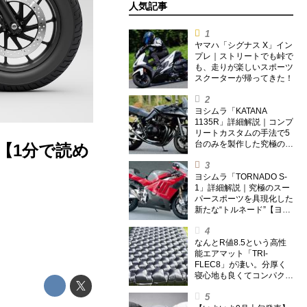
人気記事
ヤマハ「シグナス X」イン
プレ｜ストリートでも峠で
も、走りが楽しいスポーツ
スクーターが帰ってきた！
ヨシムラ「KATANA
1135R」詳細解説｜コンプ
リートカスタムの手法で5
台のみを製作した究極の銘
」【1分で読め
刀【ヨシムラ伝】
ヨシムラ「TORNADO S-
1」詳細解説｜究極のスー
パースポーツを具現化した
新たな“トルネード”【ヨシ
ムラ伝】
なんとR値8.5という高性
能エアマット「TRI-
FLEC8」が凄い。分厚く
寝心地も良くてコンパクト
なオールシーズン対応マッ
トを試してみた〈若林浩志