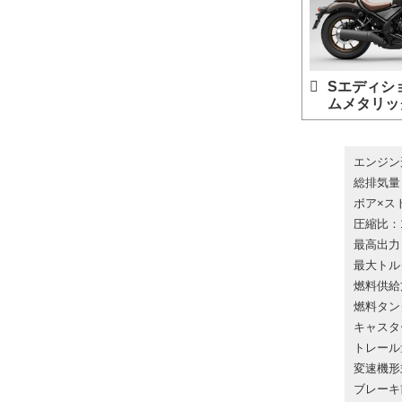
Sエディシ
ムメタリッ
エンジン
総排気量：
ボア×スト
圧縮比：1
最高出力：1
最大トルク：
燃料供給
燃料タン
キャスター
トレール
変速機形
ブレーキ