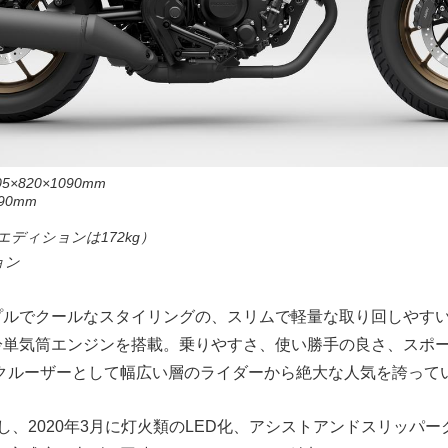
×820×1090mm
0mm
Sエディションは172kg）
ョン
ンプルでクールなスタイリングの、スリムで軽量な取り回しやす
c水冷単気筒エンジンを搭載。乗りやすさ、使い勝手の良さ、スポ
クルーザーとして幅広い層のライダーから絶大な人気を誇って
ーし、2020年3月に灯火類のLED化、アシストアンドスリッパ