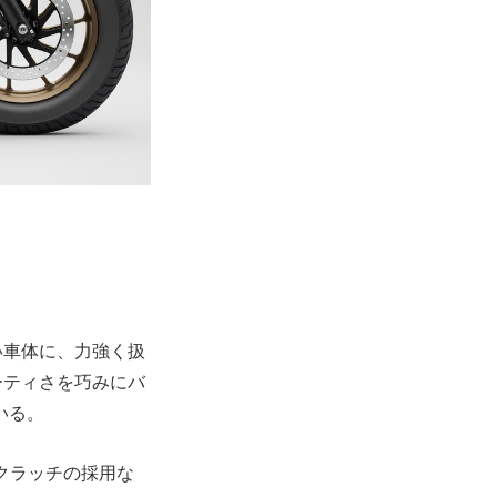
い車体に、力強く扱
ーティさを巧みにバ
いる。
ークラッチの採用な