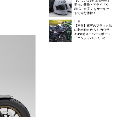
のスーパー・カブカブ・ダ
【いよいよ9月上旬発売】
イアリーズ Vol.385〉
期待の新作・アライ「X-
SNC」の実力をサーキッ
トで先行体験！
【速報】充実のブラック系
に北米独自色も！ カワサ
キ4気筒スーパースポーツ
「ニンジャZX-6R」の
2027年モデルを発表、2気
筒ニンジャも出たよ【海
外】