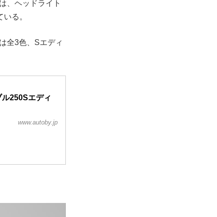
は、ヘッドライト
ている。
は全3色、Sエディ
ル250Sエディ
www.autoby.jp