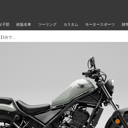
女子部
絶版名車
ツーリング
カスタム
モータースポーツ
雑
ホンダ「レブル250」「レブル250 S エディション」【1分で読める 国内メーカーのバイク紹介 2023年現行モデル】