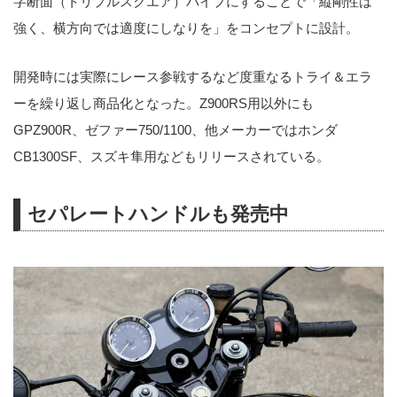
字断面（トリプルスクエア）パイプにすることで「縦剛性は
強く、横方向では適度にしなりを」をコンセプトに設計。
開発時には実際にレース参戦するなど度重なるトライ＆エラ
ーを繰り返し商品化となった。Z900RS用以外にも
GPZ900R、ゼファー750/1100、他メーカーではホンダ
CB1300SF、スズキ隼用などもリリースされている。
セパレートハンドルも発売中