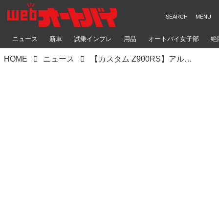
ニュース
新車
試乗インプレ
用品
オートバイ女子部
絶
HOME
ニュース
【カスタム Z900RS】アルミ切削・加工を得意とするギルドデザインが作り上げるカワサキ「Z900RS」カスタム