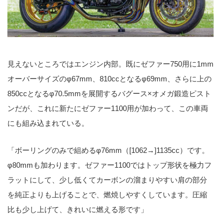
見えないところではエンジン内部。既にゼファー750用に1mm
オーバーサイズのφ67mm、810ccとなるφ69mm、さらに上の
850ccとなるφ70.5mmを展開するバグース×オメガ鍛造ピスト
ンだが、これに新たにゼファー1100用が加わって、この車両
にも組み込まれている。
「ボーリングのみで組めるφ76mm（[1062→]1135cc）です。
φ80mmも加わります。ゼファー1100ではトップ形状を極力フ
ラットにして、少し低くてカーボンの溜まりやすい肩の部分
を純正よりも上げることで、燃焼しやすくしています。圧縮
比も少し上げて、きれいに燃える形です」