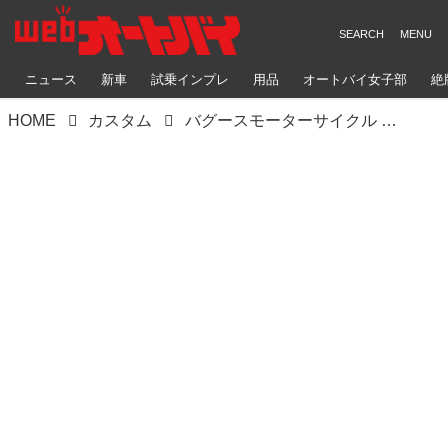
ニュース
新車
試乗インプレ
用品
オートバイ女子部
絶
HOME
カスタム
バグースモーターサイクル ZEPHYR1100（カワサキ ゼファー1100）新作ピストンも組んだ扱いやすい最新例【Heritage&Legends】