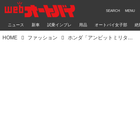
ニュース
新車
試乗インプレ
用品
オートバイ女子部
絶
HOME
ファッション
ホンダ「アンビットミリタリーパーカ」【2022-2023秋冬ライディングジャケット紹介】