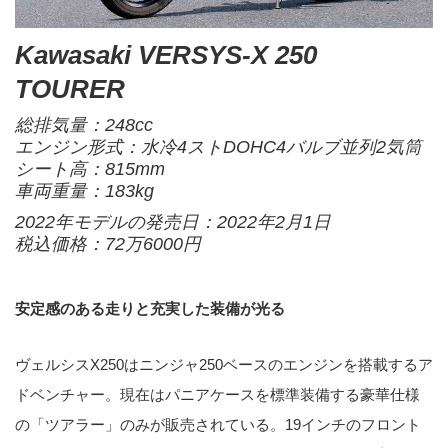
Kawasaki VERSYS-X 250
TOURER
総排気量：248cc
エンジン形式：水冷4ストDOHC4バルブ並列2気筒
シート高：815mm
車両重量：183kg
2022年モデルの発売日：2022年2月1日
税込価格：72万6000円
安定感のある走りと充実した装備が光る
ヴェルシスX250はニンジャ250ベースのエンジンを搭載するア
ドベンチャー。現在はパニアケースを標準装備する豪華仕様
の「ツアラー」のみが販売されている。19インチのフロント