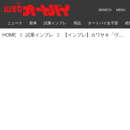
ニュース
新車
試乗インプレ
用品
オートバイ女子部
絶
HOME
試乗インプレ
【インプレ】カワサキ「ヴェルシスX250ツアラー」｜ニンジャ譲りのエンジンが生み出す力強い走りが自慢！