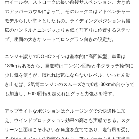
ホイールや、ストロークの長い前後サスペンション、大きめ
のアッパーカウルによって、そのルックスはアドベンチャー
モデルらしい堂々としたもの。ライディングポジションも幅
広のハンドルとニンジャよりも低く前寄りに位置するステッ
プ、座面の大きなシートでロングラン向きの設定だ。
ニンジャ譲りのDOHCツインは基本的に高回転型。車重は
183kgもあるから、発進時はエンジン回転と半クラッチ操作に
少し気を使うが、慣れれば気にならないレベル。いったん動
き出せば、2気筒エンジンのスムーズさで6速･30km/h台からで
も加速し、5000回転を超えればグッと力強さを増す。
アップライトなポジションはクルージングでの快適性に加
え、ウインドプロテクション効果の高さも実感できる。スク
リーンは面積こそ小さいが角度を立ててあり、走行風を受け
るのはヘルメットの額部分あたり。アッパーカウルも下半身