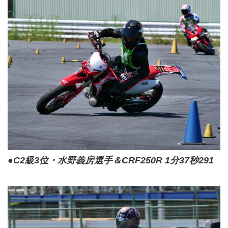
●C2級3位・水野義房選手＆CRF250R 1分37秒291