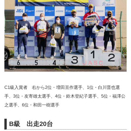
C1級入賞者 右から2位・増田亘作選手、1位・白川晋也選
手、3位・友寄雄太選手、4位・鈴木登紀子選手、5位・福澤公
之選手、6位・和田一樹選手
B級 出走20台