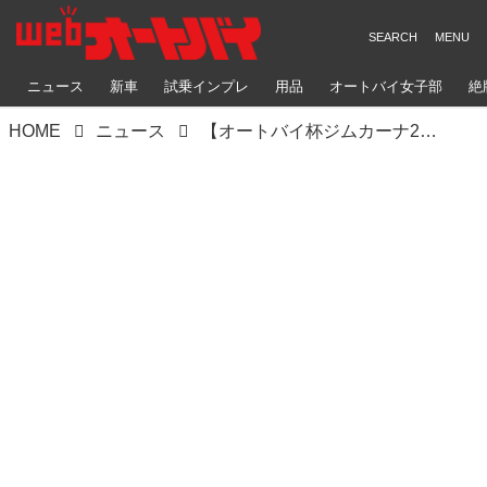
ニュース
新車
試乗インプレ
用品
オートバイ女子部
絶
HOME
ニュース
【オートバイ杯ジムカーナ2022】各クラスのウイナー＆入賞者たち（C2・C1・B級編）【第2戦・フォトレポートPart2】