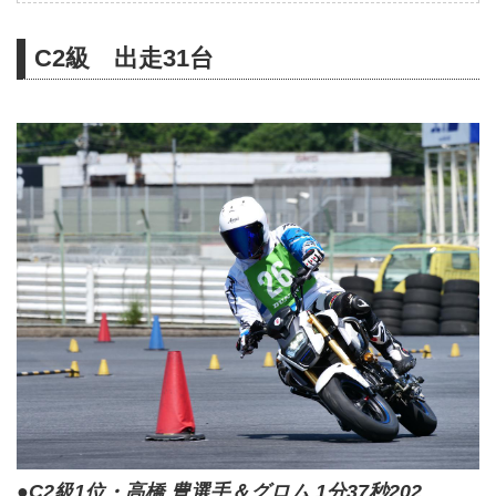
C2級 出走31台
●C2級1位・高橋 豊選手＆グロム 1分37秒202