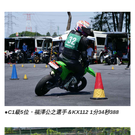
●C1級5位・福澤公之選手＆KX112 1分34秒388