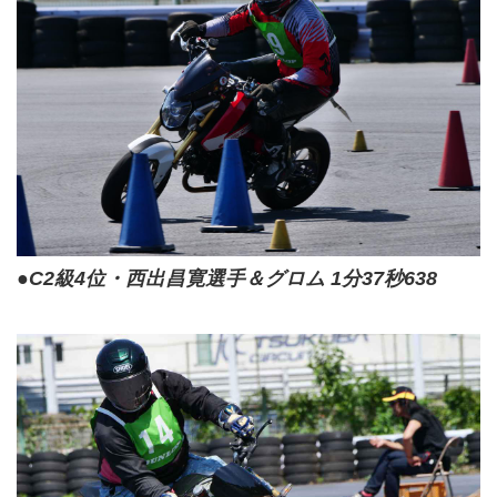
●C2級4位・西出昌寛選手＆グロム 1分37秒638