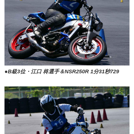
●B級3位・江口 柊選手＆NSR250R 1分31秒729