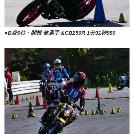
●B級5位・関根 健選手＆CB250R 1分31秒980