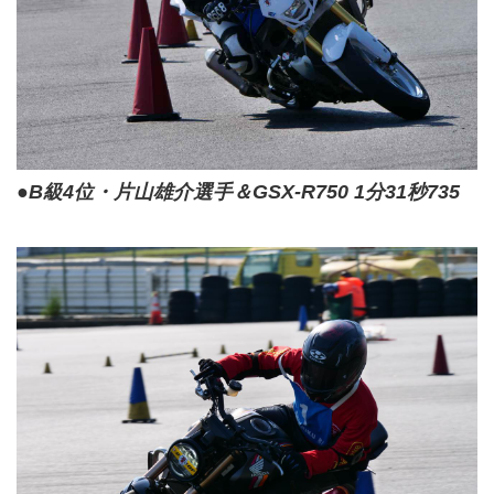
●B級4位・片山雄介選手＆GSX-R750 1分31秒735