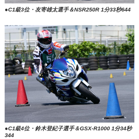
●C1級3位・友寄雄太選手＆NSR250R 1分33秒644
●C1級4位・鈴木登紀子選手＆GSX-R1000 1分34秒
344