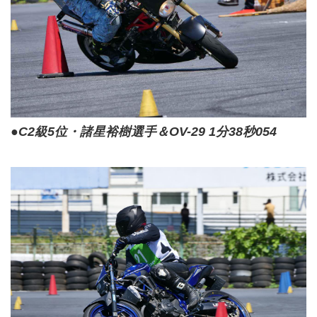
●C2級5位・諸星裕樹選手＆OV-29 1分38秒054