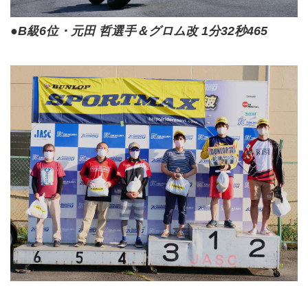
●B級6位・元田 哲選手＆グロム改 1分32秒465