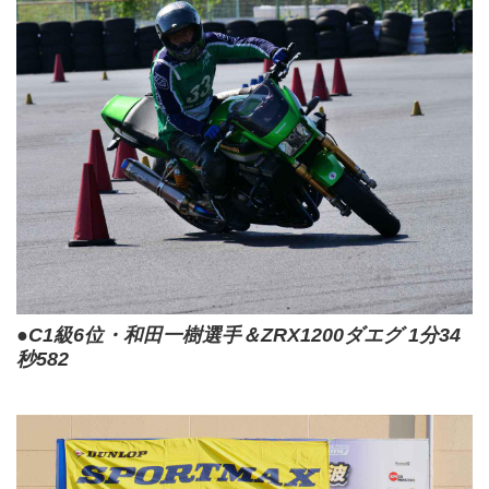
●C1級6位・和田一樹選手＆ZRX1200ダエグ 1分34
秒582