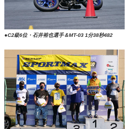
●C2級6位・石井裕也選手＆MT-03 1分38秒482