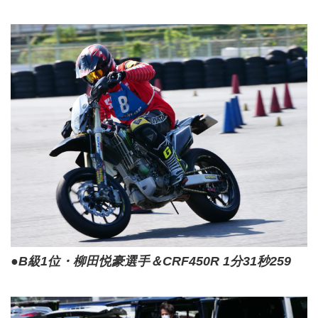
●B級1位・柳田悦豪選手＆CRF450R 1分31秒259