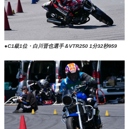
●C1級1位・白川晋也選手＆VTR250 1分32秒959