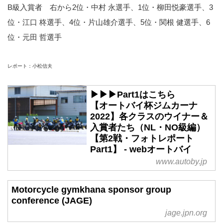
B級入賞者 右から2位・中村 永選手、1位・柳田悦豪選手、3
位・江口 柊選手、4位・片山雄介選手、5位・関根 健選手、6
位・元田 哲選手
レポート：小松信夫
▶▶▶Part1はこちら
【オートバイ杯ジムカーナ
2022】各クラスのウイナー＆
入賞者たち（NL・NO級編）
【第2戦・フォトレポート
Part1】 - webオートバイ
www.autoby.jp
Motorcycle gymkhana sponsor group
conference (JAGE)
jage.jpn.org