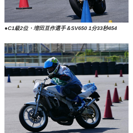
●C1級2位・増田亘作選手＆SV650 1分33秒454