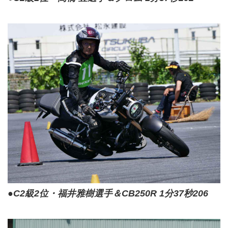
●C2級2位・福井雅樹選手＆CB250R 1分37秒206