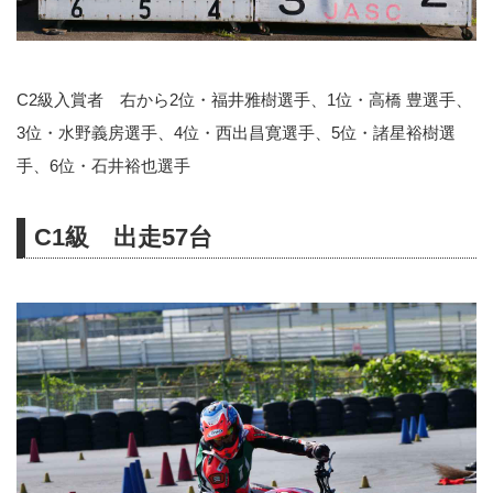
C2級入賞者 右から2位・福井雅樹選手、1位・高橋 豊選手、
3位・水野義房選手、4位・西出昌寛選手、5位・諸星裕樹選
手、6位・石井裕也選手
C1級 出走57台