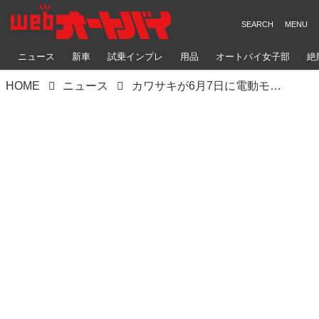
ニュース
新車
試乗インプレ
用品
オートバイ女子部
絶
HOME
ニュース
カワサキが6月7日に電動モデル発表を予告!! ジャンルはおそらく、今流行り？ のアレ・・・のようですね!?