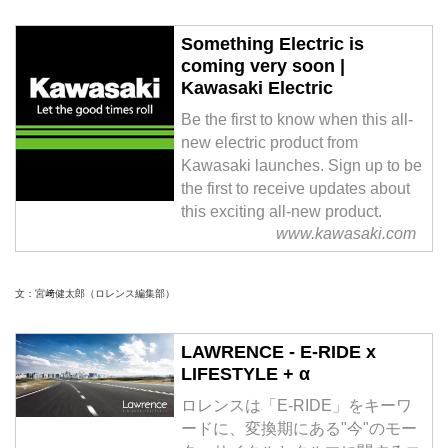
Something Electric is
coming very soon |
Kawasaki Electric
Be the first to know when this all-
new electric product from
Kawasaki launches. Sign up to be
the first to receive updates about
this exciting all-new product.
www.kawasaki.com
文：宮﨑健太郎（ロレンス編集部）
LAWRENCE - E-RIDE x
LIFESTYLE + α
ロレンスは「E-RIDE」をキーワ
ードに、変換期にある"今"のモー