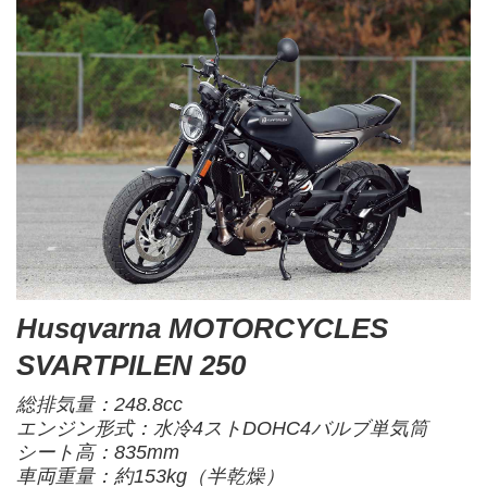
Husqvarna MOTORCYCLES
SVARTPILEN 250
総排気量：248.8cc
エンジン形式：水冷4ストDOHC4バルブ単気筒
シート高：835mm
車両重量：約153kg（半乾燥）