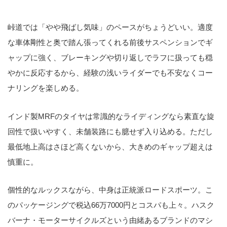
峠道では「やや飛ばし気味」のペースがちょうどいい。適度
な車体剛性と奥で踏ん張ってくれる前後サスペンションでギ
ャップに強く、ブレーキングや切り返しでラフに扱っても穏
やかに反応するから、経験の浅いライダーでも不安なくコー
ナリングを楽しめる。
インド製MRFのタイヤは常識的なライディングなら素直な旋
回性で扱いやすく、未舗装路にも臆せず入り込める。ただし
最低地上高はさほど高くないから、大きめのギャップ超えは
慎重に。
個性的なルックスながら、中身は正統派ロードスポーツ。こ
のパッケージングで税込66万7000円とコスパも上々。ハスク
バーナ・モーターサイクルズという由緒あるブランドのマシ