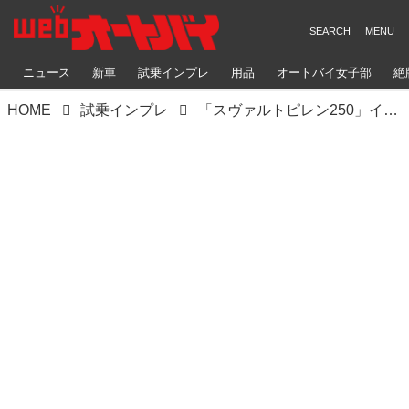
ニュース
新車
試乗インプレ
用品
オートバイ女子部
絶
HOME
試乗インプレ
「スヴァルトピレン250」インプレ（2022年）ハスクバーナ・モーターサイクルズが放つネオクラシックスポーツ