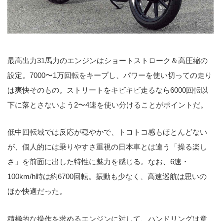
最高出力31馬力のエンジンはショートストローク＆高圧縮の
設定。7000〜1万回転をキープし、パワーを使い切っての走り
は爽快そのもの。ストリートをキビキビ走るなら6000回転以
下に落とさないよう2〜4速を使い分けることがポイントだ。
低中回転域では反応が穏やかで、トコトコ感もほとんどない
が、個人的には乗りやすさ重視の日本車とは違う「操る楽し
さ」を前面に出した特性に魅力を感じる。なお、6速・
100km/h時は約6700回転。振動も少なく、高速巡航は思いの
ほか快適だった。
積極的な操作を求めるエンジンに対して、ハンドリングは意