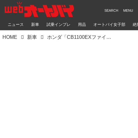
ニュース
新車
試乗インプレ
用品
オートバイ女子部
絶
HOME
新車
ホンダ「CB1100EXファイナルエディション」を解説｜有終の美を飾るカラーはレッドとブラックの2色