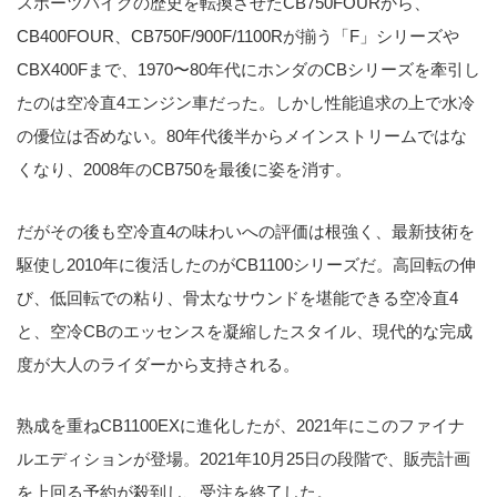
スポーツバイクの歴史を転換させたCB750FOURから、
CB400FOUR、CB750F/900F/1100Rが揃う「F」シリーズや
CBX400Fまで、1970〜80年代にホンダのCBシリーズを牽引し
たのは空冷直4エンジン車だった。しかし性能追求の上で水冷
の優位は否めない。80年代後半からメインストリームではな
くなり、2008年のCB750を最後に姿を消す。
だがその後も空冷直4の味わいへの評価は根強く、最新技術を
駆使し2010年に復活したのがCB1100シリーズだ。高回転の伸
び、低回転での粘り、骨太なサウンドを堪能できる空冷直4
と、空冷CBのエッセンスを凝縮したスタイル、現代的な完成
度が大人のライダーから支持される。
熟成を重ねCB1100EXに進化したが、2021年にこのファイナ
ルエディションが登場。2021年10月25日の段階で、販売計画
を上回る予約が殺到し、受注を終了した。