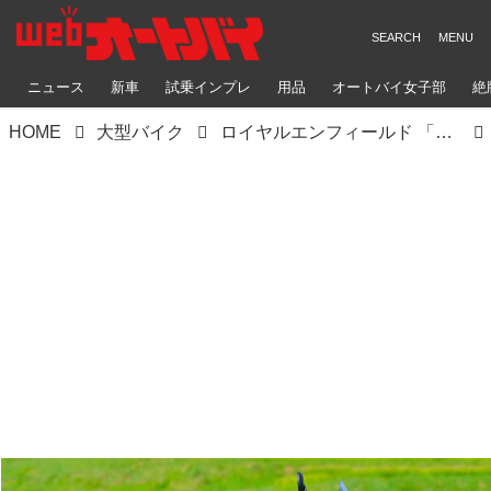
ニュース
新車
試乗インプレ
用品
オートバイ女子部
絶
HOME
大型バイク
ロイヤルエンフィールド 「ヒマラヤ」【1分で読める2021年に新車で購入可能なアドベンチャーバイク紹介】