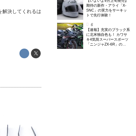
のスーパー・カブカブ・ダ
【いよいよ9月上旬発売】
イアリーズ Vol.385〉
期待の新作・アライ「X-
SNC」の実力をサーキッ
を解決してくれるは
トで先行体験！
【速報】充実のブラック系
に北米独自色も！ カワサ
キ4気筒スーパースポーツ
「ニンジャZX-6R」の
2027年モデルを発表、2気
筒ニンジャも出たよ【海
外】