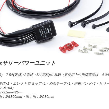
アクセサリーパワーユニット
) 7.5A(定格)×2系統・5A(定格)×1系統（実使用上の推奨電流は 4.0A
体×1・エレクトロタップ×1・両面テープ×1・結束バンド×2・リリ
/CB104）
31mm×25mm
：約1300mm・出力用：約280mm