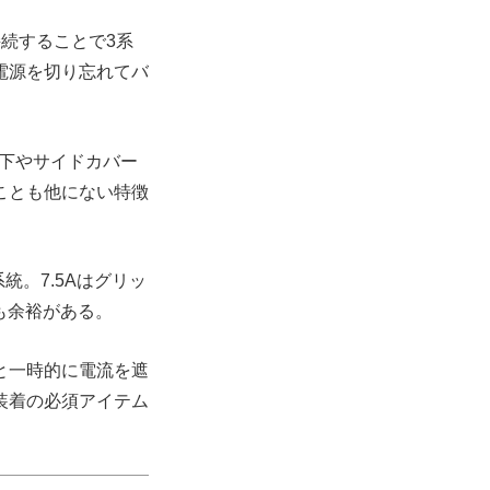
続することで3系
電源を切り忘れてバ
ト下やサイドカバー
ことも他にない特徴
統。7.5Aはグリッ
も余裕がある。
と一時的に電流を遮
装着の必須アイテム