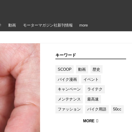
学
動画
モーターマガジン社新刊情報
more
キーワード
SCOOP
動画
歴史
バイク漫画
イベント
キャンペーン
ライテク
メンテナンス
最高速
ファッション
バイク用語
50cc