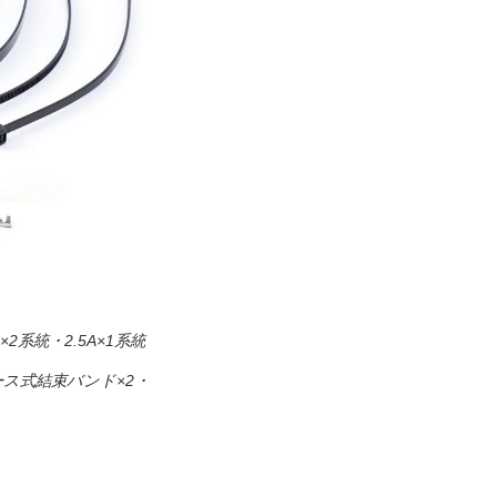
×2系統・2.5A×1系統
ース式結束バンド×2・