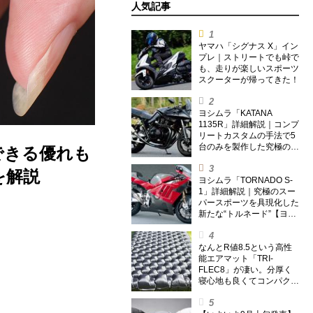
人気記事
ヤマハ「シグナス X」イン
プレ｜ストリートでも峠で
も、走りが楽しいスポーツ
スクーターが帰ってきた！
ヨシムラ「KATANA
1135R」詳細解説｜コンプ
リートカスタムの手法で5
台のみを製作した究極の銘
できる優れも
刀【ヨシムラ伝】
を解説
ヨシムラ「TORNADO S-
1」詳細解説｜究極のスー
パースポーツを具現化した
新たな“トルネード”【ヨシ
ムラ伝】
なんとR値8.5という高性
能エアマット「TRI-
FLEC8」が凄い。分厚く
寝心地も良くてコンパクト
なオールシーズン対応マッ
トを試してみた〈若林浩志