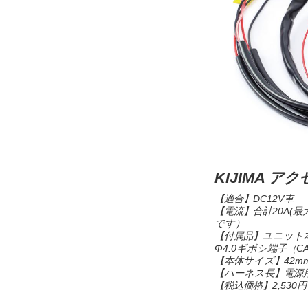
KIJIMA 
【適合】DC12V車
【電流】合計20A(最大
です）
【付属品】ユニット本
Φ4.0ギボシ端子（CA
【本体サイズ】42mm×
【ハーネス長】電源用
【税込価格】2,530円