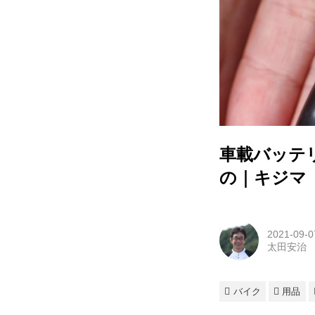
車載バッテ
の｜キジマ
2021-09-0
太田安治
バイク
用品