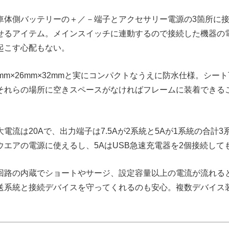
車体側バッテリーの＋／－端子とアクセサリー電源の3箇所に接
せるアイテム。メインスイッチに連動するので接続した機器の
起こす心配もない。
mm×26mm×32mmと実にコンパクトなうえに防水仕様。シー
それらの場所に空きスペースがなければフレームに装着できる
電流は20Aで、出力端子は7.5Aが2系統と5Aが1系統の合計3系
ウエアの電源に使えるし、5AはUSB急速充電器を2個接続して
回路の内蔵でショートやサージ、設定容量以上の電流が流れる
送系統と接続デバイスを守ってくれるのも安心。複数デバイス