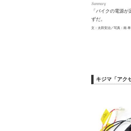
「バイクの電源が
ずだ。
文：太田安治／写真：南 
キジマ「アク