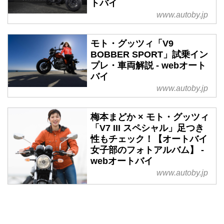
トバイ
www.autoby.jp
モト・グッツィ「V9
BOBBER SPORT」試乗イン
プレ・車両解説 - webオート
バイ
www.autoby.jp
梅本まどか × モト・グッツィ
「V7 III スペシャル」足つき
性もチェック！【オートバイ
女子部のフォトアルバム】 -
webオートバイ
www.autoby.jp