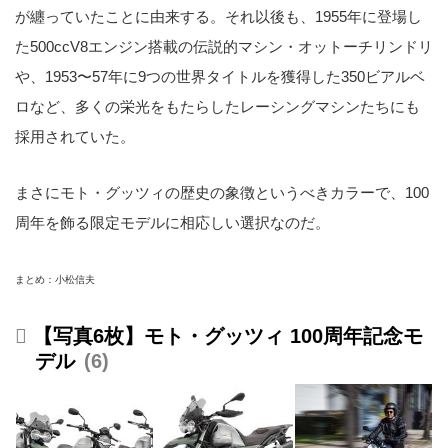
が纏っていたことに由来する。それ以後も、1955年に登場し
た500ccV8エンジン搭載の伝説的マシン・オットーチリンドリ
や、1953〜57年に9つの世界タイトルを獲得した350ビアルベ
ロなど、多くの栄光をもたらしたレーシングマシンたちにも
採用されていた。
まさにモト・グッツィの歴史の象徴というべきカラーで、100
周年を飾る限定モデルに相応しい選択なのだ。
まとめ：小松信夫
【写真6枚】モト・グッツィ 100周年記念モ
デル
6