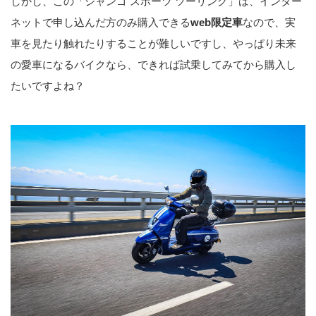
しかし、この「ジャンゴ スポーツ ツーリング」は、インター
webオートバイ
ネットで申し込んだ方のみ購入できる
web限定車
なので、実
webオートバイをご覧の皆様に朗
報です！ あの“プジョー モトシク
車を見たり触れたりすることが難しいですし、やっぱり未来
ル”の人気スクーター「ジャンゴ
の愛車になるバイクなら、できれば試乗してみてから購入し
スポーツ」シリーズに、ツーリン
たいですよね？
グに便利な純正アクセサリーパー
ツが3つも付いた“特別仕様車”が登
場！ しかもwebで申し込むだけで
8万円以上もおトクになるって、
一体どういうこと!?