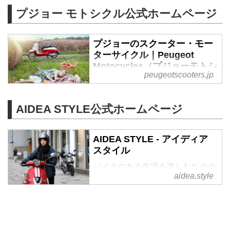
オシャレな原付二種として125cc
いませんか？
プジョー モトシクル公式ホームページ
モデルを多数展開してきたプジョ
トライアンフ？ BSA？ ロイヤル
ーのスクーター「ジャンゴ」シリ
エンフィールド？ ノートン？ は
ーズに、150と50のモデルが新た
たまたインディアン？ ハーレー
プジョーのスクーター・モー
に加わりました！
ダビッドソン？ などパッとイギ
ターサイクル｜Peugeot
サイズは既存の「ジャンゴ125」
リスやアメリカのメーカーが浮か
Motocycles（プジョーモトシ
peugeotscooters.jp
とどちらも変わりません。ネオレ
クル）
びそうですが、
トロで存在感のある外観、クラス
正解は……
フランスの自動車メーカー・プジ
を超えた装備をそのままに選択肢
フランスのPUGEOT（プジョ
ョーの二輪車・バイク部門
AIDEA STYLE公式ホームページ
が一気に増えたわけです。
ー）と、言われています。
『Peugeot Motocycles（プジョー
2019年3月15日（金）より、全国
そのモデルが生まれたのは、
モトシクル）』の日本公式サイト
のプジョーモトシクル正規ディー
1898年。第1回パリモーターショ
AIDEA STYLE - アイディア
です。 DJANGO、CITYSTAR、
ラーにて発売開始されます。
ーで...
スタイル
SPEEDFIGHT、各モデルライン
ジャンゴ 150 ABS／税込40万
ナップやプジョーの歴史をご案内
バイクのある生活を楽しむための
2,840円
aidea.style
いたします。120年の歴史を誇
ライフスタイルマガジン
カラー：マッドグレー
る、現存する世界最古のモーター
ジャンゴ 150 エバージョン A...
サイクルブランドです。