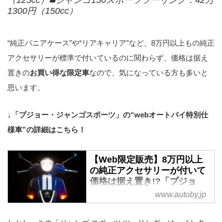
1300円（150cc）
“純正パニアケース”や“リアキャリア”など、8万円以上もの純正
アクセサリーが標準で付いているのに関わらず、価格は据え
置きの
お買い得な限定車
なので、気になっている方も多いと
思います。
↓「プジョー・ジャンゴスポーツ」の“webオートバイ特別仕
様車”の詳細はこちら！
【Web限定販売】8万円以上
の純正アクセサリーが付いて
価格は据え置き!?「プジョ
ー・ジャンゴスポーツ
www.autoby.jp
125/150」の“webオートバイ
特別仕様車”がついに完成！ -