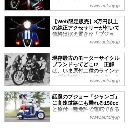
リーズに、ツーリングに便利な純
スポーツ」の類稀なデザイン
www.autoby.jp
うな。
正アクセサリーパーツが3つも付
に迫る！ - webオートバイ
というわけで、今回はもっとテン
いた“webオートバイ特別仕様
“プジョー モトシクル”の人気スク
【Web限定販売】8万円以上
車”が登場！ 今回は「ジャンゴ ス
ション上がる、プジョーのジャン
ーター「ジャンゴ スポーツ」シ
の純正アクセサリーが付いて
ポーツ」の「125ccモデル」と
ゴでキャンプにGO！
リーズに、ツーリングに便利な純
価格は据え置き!?「プジョ
「150ccモデル」の違いについて
正アクセサリーパーツが3つも付
ー・ジャンゴスポーツ
プジョー「ジャンゴ スポーツツ
www.autoby.jp
詳しくご紹介します！
いた“特別仕様車”が登場！ 今回は
125/150」の“webオートバイ
ーリング150」
「ジャンゴ スポーツ」のモダン
特別仕様車”がついに完成！ -
現存最古のモーターサイクル
総排気量：151cc
webオートバイ
でおしゃれなフレンチデザインの
ブランドってどこ!? 正解
魅力について掘り下げてみたいと
エンジン形式：空冷4ストSOHC2
webオートバイをご覧の皆様に朗
は、いま原付二種のラインナ
思います！
バルブ単気筒
報です！ あの“プジョー モトシク
ップが話題となっている、あ
www.autoby.jp
ル”の人気スクーター「ジャンゴ
の国の…… - webオートバイ
メーカー希望小売価格：税込42
スポーツ」シリーズに、ツーリン
万1,300円（原付二種の125ccは
現存する最古のモーターサイクル
グに便利な純正アクセサリーパー
話題のプジョー「ジャンゴ」
ブランドから120周年を記念する
税込39万3,800円）
ツが3つも付いた“特別仕様車”が登
に高速道路にも乗れる150cc
125スクーターが登場
場！ しかもwebで申し込むだけで
と原付一種免許で運転できる
（※リアシートの...
もっとも歴史を持つモーターサイ
8万円以上もおトクになるって、
50ccモデルが新登場!! - web
www.autoby.jp
クルブランドはどこか……それっ
一体どういうこと!?
オートバイ
て誰でも一度は考えたことがござ