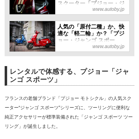
スクーター「プジョー・ジ
www.autoby.jp
ャンゴ スポーツ」の類稀な
デザインに迫る！ - webオ
ートバイ
人気の「原付二種」か、快
適な「軽二輪」か？「プジ
“プジョー モトシクル”の人気スク
ョー・ジャンゴ スポー
ーター「ジャンゴ スポーツ」シ
www.autoby.jp
ツ」“125cc”と“150cc”ど
リーズに、ツーリングに便利な純
っちを選ぶべき？【特別限
定車】 - webオートバイ
正アクセサリーパーツが3つも付
レンタルで体感する、プジョー「ジャ
“プジョー モトシクル”の人気スク
いた“特別仕様車”が登場！ 今回は
ンゴ スポーツ」
ーター「ジャンゴ スポーツ」シ
「ジャンゴ スポーツ」のモダン
リーズに、ツーリングに便利な純
でおしゃれなフレンチデザインの
フランスの老舗ブランド「プジョー モトシクル」の人気スク
正アクセサリーパーツが3つも付
魅力について掘り下げてみたいと
ーター“ジャンゴ スポーツ”シリーズに、ツーリングに便利な
いた“webオートバイ特別仕様
思います！
純正アクセサリーが標準装備された「ジャンゴ スポーツ ツー
車”が登場！ 今回は「ジャンゴ ス
リング」が誕生しました。
ポーツ」の「125ccモデル」と
「150ccモデル」の違いについて