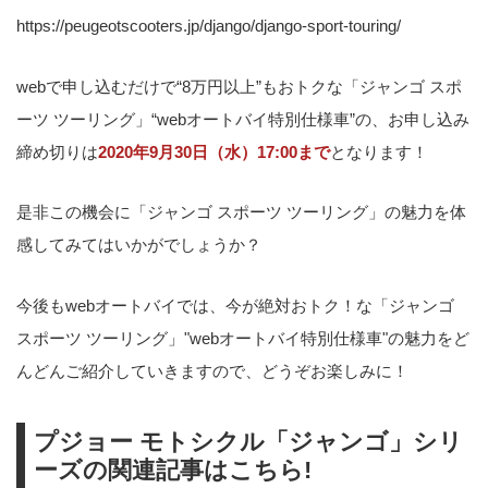
https://peugeotscooters.jp/django/django-sport-touring/
「トップケース」「ヘビーウェイ
トハンドルバーエンド」の
3つの
webで申し込むだけで“8万円以上”もおトクな「ジャンゴ スポ
純正アクセサリーパーツ
が標準で
ーツ ツーリング」“webオートバイ特別仕様車”の、お申し込み
装着されている今だけの限定車で
締め切りは
2020年9月30日（水）17:00まで
となります！
す。
是非この機会に「ジャンゴ スポーツ ツーリング」の魅力を体
感してみてはいかがでしょうか？
今後もwebオートバイでは、今が絶対おトク！な「ジャンゴ
スポーツ ツーリング」"webオートバイ特別仕様車"の魅力をど
んどんご紹介していきますので、どうぞお楽しみに！
プジョー モトシクル「ジャンゴ」シリ
ーズの関連記事はこちら!