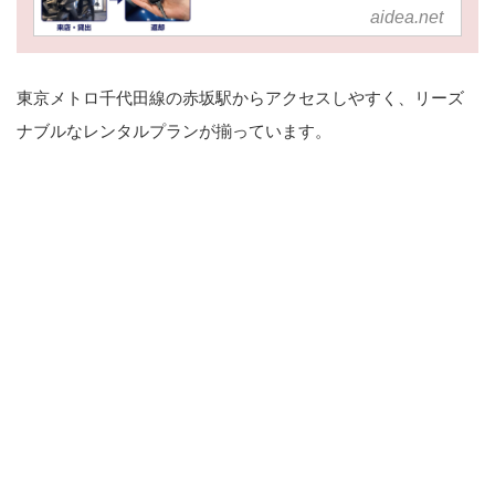
ならではの魅力的なラインナップ
aidea.net
をご用意しました。 ※表示価格
はすべて税込です。 ※表示価格
東京メトロ千代田線の赤坂駅からアクセスしやすく、リーズ
はすべて税込です。 レンタルの
ナブルなレンタルプランが揃っています。
お申し込みはこちら 申し込み 貸
出・返却場所 車両の貸出および
返却場所はaideaショールームの
みとなります。 〒107-0052 東
京都港区赤坂2-5-4 赤坂室町ビ
ル1F T E L：03-6427-3600 営
業時間：10:00～19:0