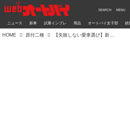
ニュース
新車
試乗インプレ
用品
オートバイ女子部
絶
HOME
原付二種
【失敗しない愛車選び】新車を購入する前に「まずはレンタル‼」がスタンダードな時代に!? プジョー“ジャンゴ スポーツ”もレンタルで体感できます！