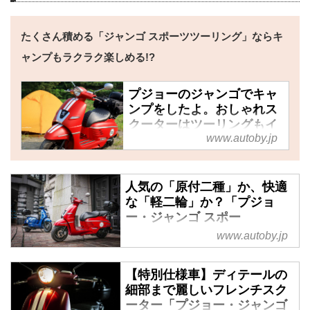
たくさん積める「ジャンゴ スポーツツーリング」ならキ
ャンプもラクラク楽しめる!?
プジョーのジャンゴでキャ
ンプをしたよ。おしゃれス
クーターはツーリングもイ
www.autoby.jp
ケイケなすごいバイクだっ
た！ - webオートバイ
お得なパッケージ車「ジャンゴ
人気の「原付二種」か、快適
スポーツツーリング」
な「軽二輪」か？「プジョ
ー・ジャンゴ スポー
プジョーのジャンゴ。プジョーの
ツ」“125cc”と“150cc”どっ
www.autoby.jp
ジャンゴ。プジョーのジャン
ちを選ぶべき？【特別限定
ゴ！！
車】 - webオートバイ
【特別仕様車】ディテールの
音、よくないですか？ なんてい
“プジョー モトシクル”の人気スク
細部まで麗しいフレンチスク
ーター「ジャンゴ スポーツ」シ
うか、それだけでウキウキするよ
ーター「プジョー・ジャンゴ