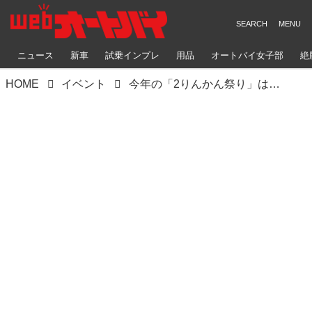
ニュース
新車
試乗インプレ
用品
オートバイ女子部
絶
HOME
イベント
今年の「2りんかん祭り」はオンライン開催！ 2020年9月26日（土）17時からYouTubeでライブ配信！