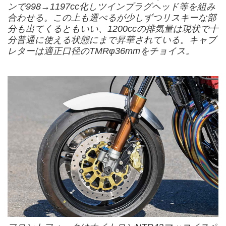
ンで998→1197cc化しツインプラグヘッド等を組み
合わせる。この上も選べるが少しずつリスキーな部
分も出てくるともいい、1200ccの排気量は現状で十
分普通に使える状態にまで昇華されている。キャブ
レターは適正口径のTMRφ36mmをチョイス。