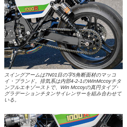
スイングアームは7N01目の字5角断面材のマッコ
イ・ブランド。排気系は内部4-2-1のWinMccoyチタ
ンフルエキゾーストで、Win Mccoyの真円タイプ･
グラデーションチタンサイレンサーを組み合わせて
いる。