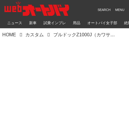
ニュース
新車
試乗インプレ
用品
オートバイ女子部
絶
HOME
カスタム
ブルドックZ1000J（カワサキZ1000J）GT-Mの現行標準仕様にオーナーの好みをプラス【Heritage&Legends】