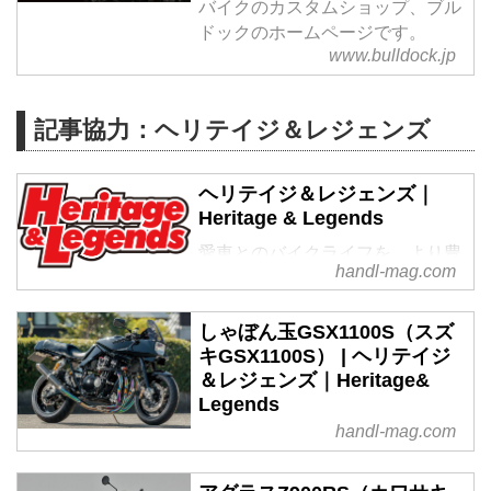
バイクのカスタムショップ、ブル
ドックのホームページです。
www.bulldock.jp
記事協力：ヘリテイジ＆レジェンズ
ヘリテイジ＆レジェンズ｜
Heritage & Legends
愛車とのバイクライフを、より豊
handl-mag.com
かに楽しむためのアイデアを提供
する新雑誌。インターネットのみ
では決して探しきれない、全国の
しゃぼん玉GSX1100S（スズ
腕利きショップや最新パーツ&ア
キGSX1100S） | ヘリテイジ
＆レジェンズ｜Heritage&
パレルの深堀り情報も満載!
Legends
handl-mag.com