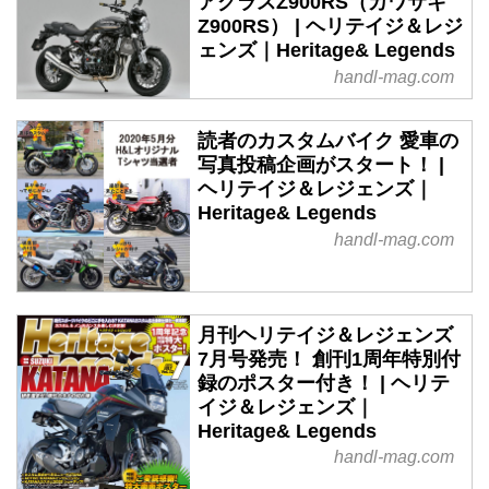
アグラスZ900RS（カワサキ
Z900RS） | ヘリテイジ＆レジ
ェンズ｜Heritage& Legends
handl-mag.com
読者のカスタムバイク 愛車の
写真投稿企画がスタート！ |
ヘリテイジ＆レジェンズ｜
Heritage& Legends
handl-mag.com
月刊ヘリテイジ＆レジェンズ
7月号発売！ 創刊1周年特別付
録のポスター付き！ | ヘリテ
イジ＆レジェンズ｜
Heritage& Legends
handl-mag.com