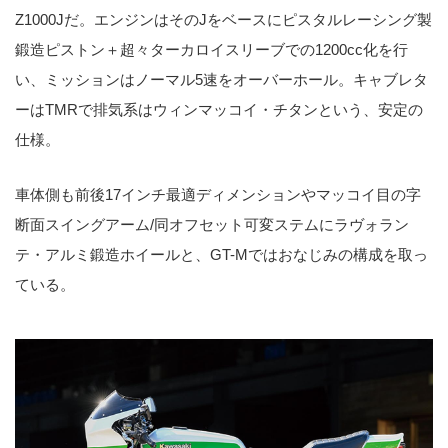
Z1000Jだ。エンジンはそのJをベースにピスタルレーシング製
鍛造ピストン＋超々ターカロイスリーブでの1200cc化を行
い、ミッションはノーマル5速をオーバーホール。キャブレタ
ーはTMRで排気系はウィンマッコイ・チタンという、安定の
仕様。
車体側も前後17インチ最適ディメンションやマッコイ目の字
断面スイングアーム/同オフセット可変ステムにラヴォラン
テ・アルミ鍛造ホイールと、GT-Mではおなじみの構成を取っ
ている。