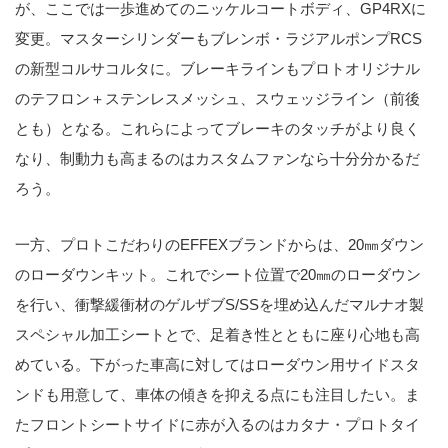
が、ここでは一歩進めてのニッケルコートボディ、GP4RXに
変更。マスターシリンダーもブレンボ・ラジアルポンプRCS
の新型コルサコルタに。ブレーキラインもプロトオリジナル
のテフロン＋ステンレスメッシュ、スウェッジライン（前後
とも）となる。これらによってブレーキのタッチがより良く
なり、制動力も高まるのはカスタムファンなら十分分かるだ
ろう。
一方、プロトこだわりのEFFEXブランドからは、20㎜ダウン
のローダウンキット。これでシート位置で20㎜のローダウン
を行い、衝撃緩衝材のゲルザブS/SSを埋め込んだマルナオ製
スペシャル加工シートとで、足着き性とともに座り心地も高
めている。下がった車高に対してはローダウン用サイドスタ
ンドも用意して、車体の傾きを抑える点にも注目したい。ま
たフロントシートサイドに赤が入るのはカタナ・プロトタイ