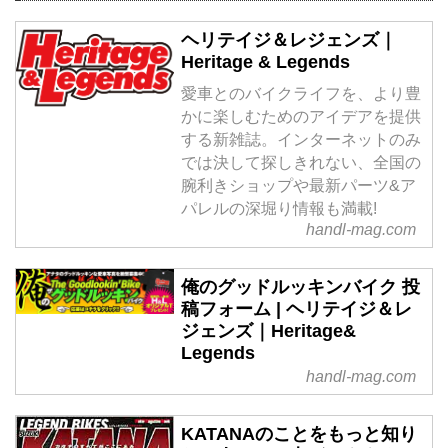
ヘリテイジ＆レジェンズ｜
Heritage & Legends
愛車とのバイクライフを、より豊
かに楽しむためのアイデアを提供
する新雑誌。インターネットのみ
では決して探しきれない、全国の
腕利きショップや最新パーツ&ア
パレルの深堀り情報も満載!
handl-mag.com
俺のグッドルッキンバイク 投
稿フォーム | ヘリテイジ＆レ
ジェンズ｜Heritage&
Legends
handl-mag.com
KATANAのことをもっと知り