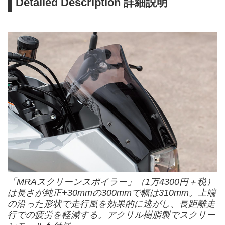
Detailed Description 詳細説明
「MRAスクリーンスポイラー」（1万4300円＋税）
は長さが純正+30mmの300mmで幅は310mm。上端
の沿った形状で走行風を効果的に逃がし、長距離走
行での疲労を軽減する。アクリル樹脂製でスクリー