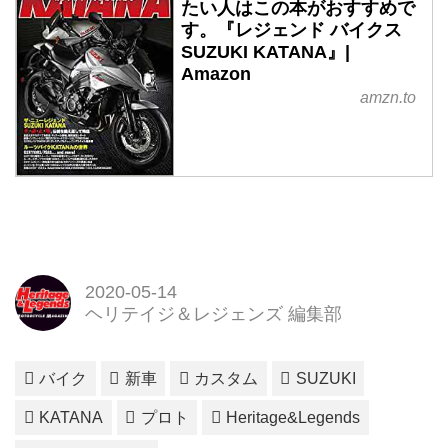
たい人はこの本がおすすめで
す。『レジェンド バイクス
SUZUKI KATANA』|
Amazon
amzn.to
2020-05-14
ヘリテイジ＆レジェンズ 編集部
バイク
新車
カスタム
SUZUKI
KATANA
プロト
Heritage&Legends