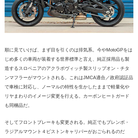
順に見ていけば、まず目を引くのは排気系。今やMotoGPをは
じめ多くの車両が装着する世界標準と言え、純正採用品も製
造するスロベニアのアクラポヴィッチ製スリップオン・チタ
ンマフラーがマウントされる。これはJMCA適合／政府認証品
で車検に対応し、ノーマルの特性を生かしたままで軽量化や
リヤまわりのイメージ変更を行える。カーボンヒートガード
も同梱品だ。
そしてフロントブレーキも変更される。純正でもブレンボ・
ラジアルマウント４ピストンキャリパーがおごられるのだ