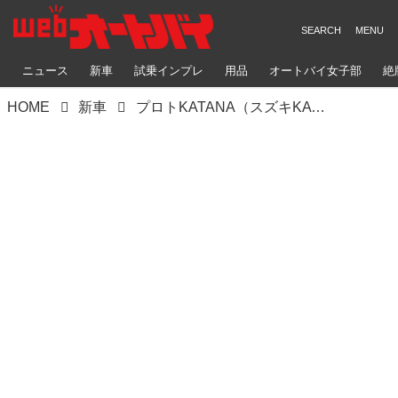
ニュース
新車
試乗インプレ
用品
オートバイ女子部
絶
HOME
新車
プロトKATANA（スズキKATANA）世界の優れたパーツをKATANAにフィッティング！#Heritage&Legends