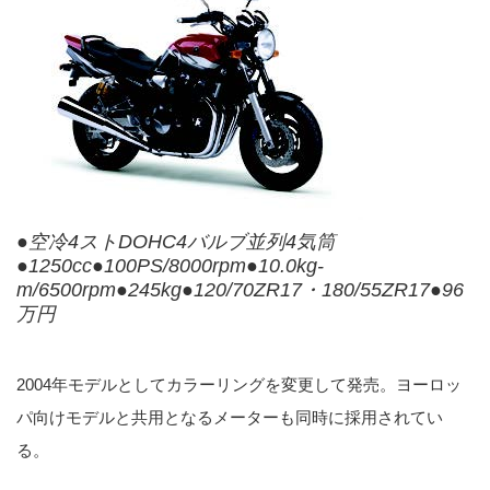
●空冷4ストDOHC4バルブ並列4気筒
●1250cc●100PS/8000rpm●10.0kg-
m/6500rpm●245kg●120/70ZR17・180/55ZR17●96
万円
2004年モデルとしてカラーリングを変更して発売。ヨーロッ
パ向けモデルと共用となるメーターも同時に採用されてい
る。