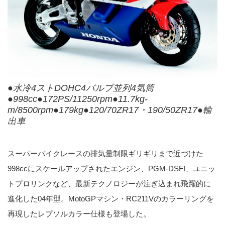
●水冷4ストDOHC4バルブ並列4気筒
●998cc●172PS/11250rpm●11.7kg-
m/8500rpm●179kg●120/70ZR17・190/50ZR17●輸
出車
スーパーバイクレースの排気量制限ギリギリまで近づけた
998ccにスケールアップされたエンジン、PGM-DSFI、ユニッ
トプロリンクなど、最新テクノロジーが注ぎ込まれ飛躍的に
進化した04年型。MotoGPマシン・RC211Vのカラーリングを
再現したレプソルカラー仕様も登場した。