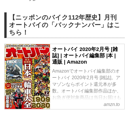
【ニッポンのバイク112年歴史】月刊
オートバイの「バックナンバー」はこ
ちら！
オートバイ 2020年2月号 [雑
誌] | オートバイ編集部 |本 |
通販 | Amazon
Amazonでオートバイ編集部のオ
ートバイ 2020年2月号 [雑誌]。ア
マゾンならポイント還元本が多
数。オートバイ編集部作品ほか、
お急ぎ便対象商品は当日お届けも
可能。またオートバイ 2020年2月
amzn.to
号 [雑誌]もアマゾン配送商品なら
通常配送無料。