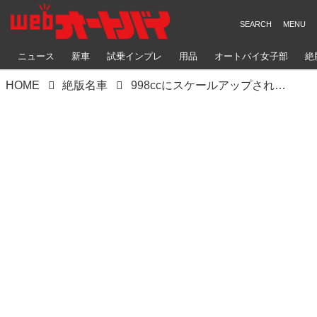
ニュース
新車
試乗インプレ
用品
オートバイ女子部
絶
HOME
絶版名車
998ccにスケールアップされた「CBR1000RR」も登場！【日本バイク100年史 Vol.084】（2003-2004年）＜Webアルバム＞