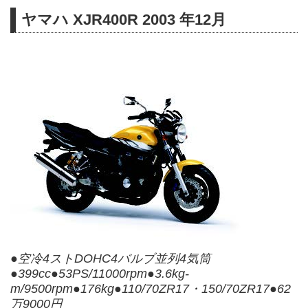
ヤマハ XJR400R 2003 年12月
●空冷4ストDOHC4バルブ並列4気筒
●399cc●53PS/11000rpm●3.6kg-
m/9500rpm●176kg●110/70ZR17・150/70ZR17●62
万9000円