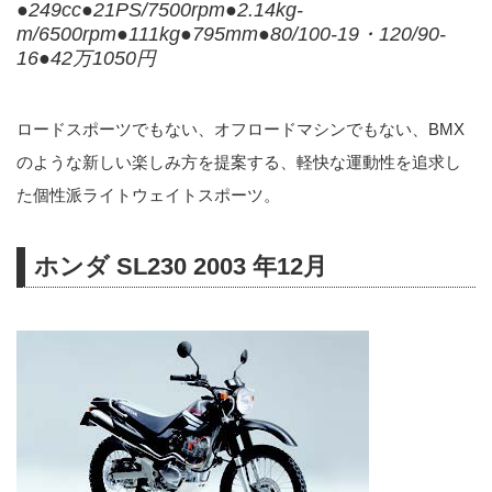
●249cc●21PS/7500rpm●2.14kg-
m/6500rpm●111kg●795mm●80/100-19・120/90-
16●42万1050円
ロードスポーツでもない、オフロードマシンでもない、BMX
のような新しい楽しみ方を提案する、軽快な運動性を追求し
た個性派ライトウェイトスポーツ。
ホンダ SL230 2003 年12月