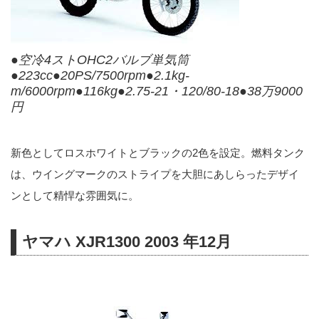
●空冷4ストOHC2バルブ単気筒
●223cc●20PS/7500rpm●2.1kg-
m/6000rpm●116kg●2.75-21・120/80-18●38万9000
円
新色としてロスホワイトとブラックの2色を設定。燃料タンク
は、ウイングマークのストライプを大胆にあしらったデザイ
ンとして精悍な雰囲気に。
ヤマハ XJR1300 2003 年12月