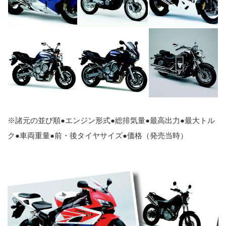
※諸元の並び順●エンジン形式●総排気量●最高出力●最大トル
ク●車両重量●前・後タイヤサイズ●価格（発売当時）