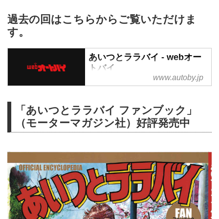
過去の回はこちらからご覧いただけま
す。
あいつとララバイ - webオー
トバイ
www.autoby.jp
あいつとララバイ の記事一覧 -
「オートバイ & RIDE」は、オー
トバイ・バイクに関する幅広い最
「あいつとララバイ ファンブック」
新情報をお届けするモーターマガ
（モーターマガジン社）好評発売中
ジン社「月刊オートバイ」のサイ
トです。
バイクのこと、用品のこと、レー
スのこと。各カテゴリーとも日々
内容を強化中。毎日の更新を目指
していますので、マメにお付き合
いください。