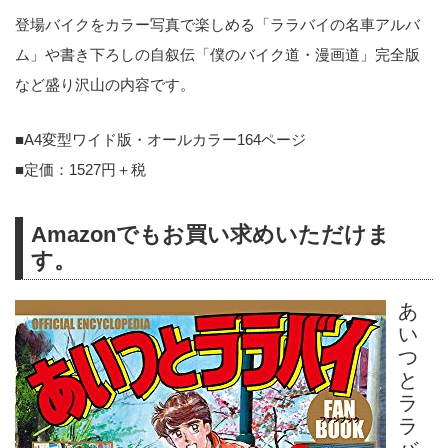
登場バイクをカラー写真で楽しめる「ララバイの名車アルバ
ム」や書き下ろしの自叙伝「僕のバイク道・漫画道」完全版
など盛り沢山の内容です。
■A4変型ワイド版・オールカラー164ページ
■定価：1527円＋税
Amazonでもお買い求めいただけま
す。
あ
い
つ
と
ラ
ラ