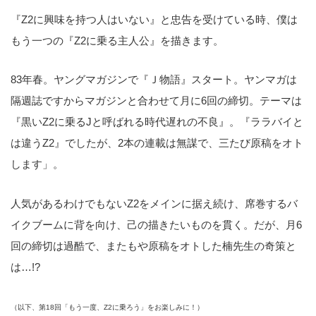
『Z2に興味を持つ人はいない』と忠告を受けている時、僕は
もう一つの『Z2に乗る主人公』を描きます。
83年春。ヤングマガジンで『Ｊ物語』スタート。ヤンマガは
隔週誌ですからマガジンと合わせて月に6回の締切。テーマは
『黒いZ2に乗るJと呼ばれる時代遅れの不良』。『ララバイと
は違うZ2』でしたが、2本の連載は無謀で、三たび原稿をオト
します」。
人気があるわけでもないZ2をメインに据え続け、席巻するバ
イクブームに背を向け、己の描きたいものを貫く。だが、月6
回の締切は過酷で、またもや原稿をオトした楠先生の奇策と
は…!?
（以下、第18回「もう一度、Z2に乗ろう」をお楽しみに！）