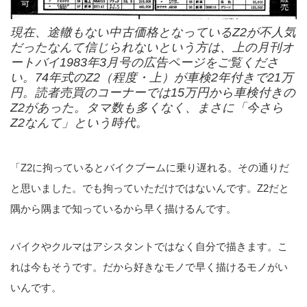
現在、途轍もない中古価格となっているZ2が不人気
だったなんて信じられないという方は、上の月刊オ
ートバイ1983年3月号の広告ページをご覧くださ
い。74年式のZ2（程度・上）が車検2年付きで21万
円。読者売買のコーナーでは15万円から車検付きの
Z2があった。タマ数も多くなく、まさに「今さら
Z2なんて」という時代。
「Z2に拘っているとバイクブームに乗り遅れる。その通りだ
と思いました。でも拘っていただけではないんです。Z2だと
隅から隅まで知っているから早く描けるんです。
バイクやクルマはアシスタントではなく自分で描きます。こ
れは今もそうです。だから好きなモノで早く描けるモノがい
いんです。