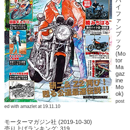
バ
イ
フ
ァ
ン
ブ
ッ
ク
(Mo
tor
Ma
gaz
ine
Mo
ok)
post
ed with
amazlet
at 19.11.10
モーターマガジン社 (2019-10-30)
売り上げランキング: 319