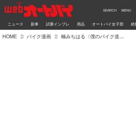
ニュース
新車
試乗インプレ
用品
オートバイ女子部
絶
HOME
バイク漫画
楠みちはる〈僕のバイク道・漫画道〉第17回「Z2なんて誰も興味ナシ」／『あいつとララバイ』完結30周年記念企画