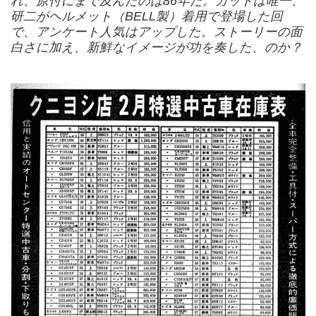
れ、原付にまで及んだのは86年だ。カットは唯一、
研二がヘルメット（BELL製）着用で登場した回
で、アンケート人気はアップした。ストーリーの面
白さに加え、新鮮なイメージが功を奏した、のか？