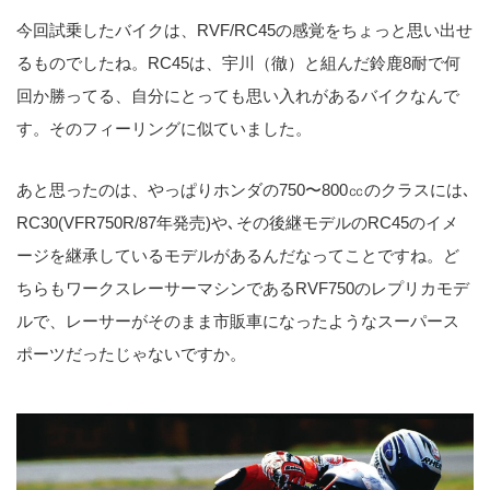
今回試乗したバイクは、RVF/RC45の感覚をちょっと思い出せ
るものでしたね。RC45は、宇川（徹）と組んだ鈴鹿8耐で何
回か勝ってる、自分にとっても思い入れがあるバイクなんで
す。そのフィーリングに似ていました。
あと思ったのは、やっぱりホンダの750〜800㏄のクラスには､
RC30(VFR750R/87年発売)や､その後継モデルのRC45のイメ
ージを継承しているモデルがあるんだなってことですね。ど
ちらもワークスレーサーマシンであるRVF750のレプリカモデ
ルで、レーサーがそのまま市販車になったようなスーパース
ポーツだったじゃないですか。