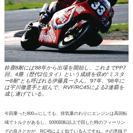
鈴鹿8耐には'88年から出場を開始し、これまでPP7
回、4勝（歴代2位タイ）という成績を収め“ミスタ
ー8耐”とも呼ばれる伊藤真一さん。'97年、'98年に
は宇川徹選手と組んで、RVF/RC45による2連覇を
成し遂げている。
今回乗った800㏄にしても、排気量のわりにエンジンは高回転
域でトルクがあるし、5000回転以上で回した時のフィーリン
グの良さとかが、RC45によく似ているんですね。その意味で