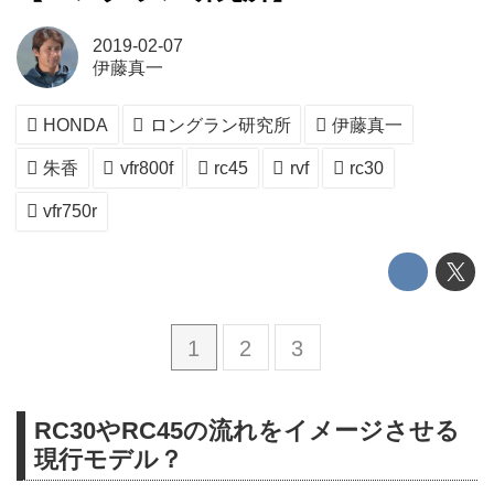
2019-02-07
伊藤真一
HONDA
ロングラン研究所
伊藤真一
朱香
vfr800f
rc45
rvf
rc30
vfr750r
1
2
3
RC30やRC45の流れをイメージさせる
現行モデル？