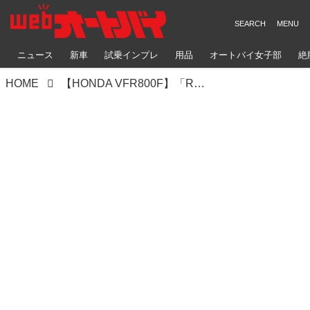
ニュース
新車
試乗インプレ
用品
オートバイ女子部
絶
HOME
【HONDA VFR800F】「RC45」のフィーリングが鮮明に蘇ります! 【ロングラン研究所】