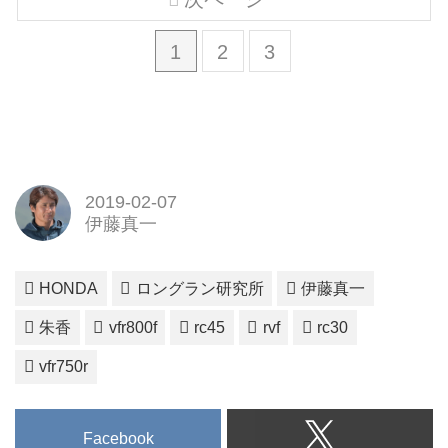
1
2
3
2019-02-07
伊藤真一
HONDA
ロングラン研究所
伊藤真一
朱香
vfr800f
rc45
rvf
rc30
vfr750r
Facebook