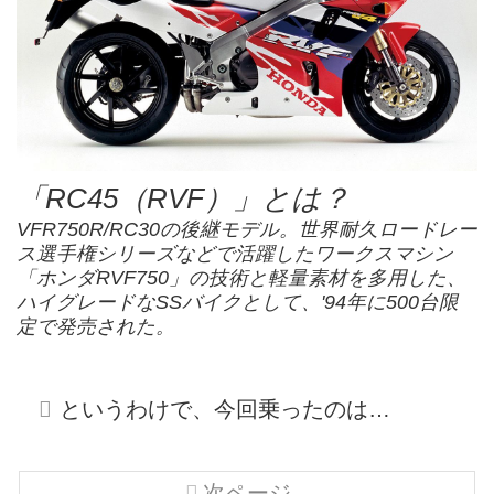
「RC45（RVF）」とは？
VFR750R/RC30の後継モデル。世界耐久ロードレー
ス選手権シリーズなどで活躍したワークスマシン
「ホンダRVF750」の技術と軽量素材を多用した、
ハイグレードなSSバイクとして、'94年に500台限
定で発売された。
というわけで、今回乗ったのは…
次ページ