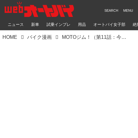
ニュース
新車
試乗インプレ
用品
オートバイ女子部
絶
HOME
バイク漫画
MOTOジム！（第11話：今に目にもの見せてやる！） 作・ばどみゅーみん