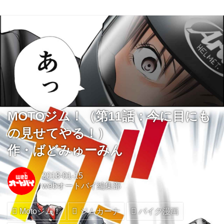
MOTOジム！（第11話：今に目にも
の見せてやる！）
作・ばどみゅーみん
2018-01-15
webオートバイ編集部
Motoジム！
ジムカーナ
バイク漫画