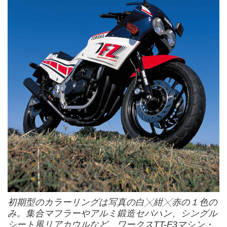
初期型のカラーリングは写真の白╳紺╳赤の１色の
み。集合マフラーやアルミ鍛造セパハン、シングル
シート風リアカウルなど、ワークスTT-F3マシン・