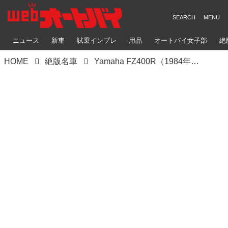
ニュース
新車
試乗インプレ
用品
オートバイ女子部
絶
HOME
絶版名車
Yamaha FZ400R（1984年）＜ヨンヒャク今昔物語＞-Be Reborn-