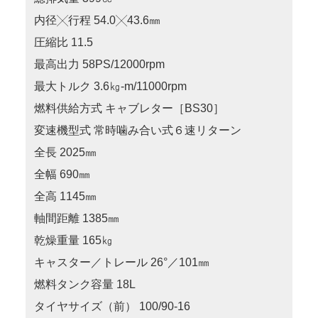
内径╳行程 54.0╳43.6㎜
圧縮比 11.5
最高出力 58PS/12000rpm
最大トルク 3.6㎏-m/11000rpm
燃料供給方式 キャブレター［BS30］
変速機型式 常時噛み合い式６速リターン
全長 2025㎜
全幅 690㎜
全高 1145㎜
軸間距離 1385㎜
乾燥重量 165㎏
キャスター／トレール 26°／101㎜
燃料タンク容量 18L
タイヤサイズ（前） 100/90-16