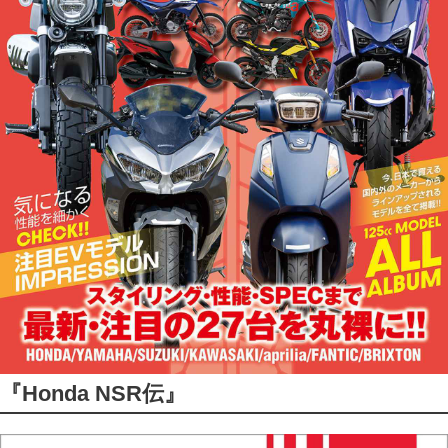
『Honda NSR伝』