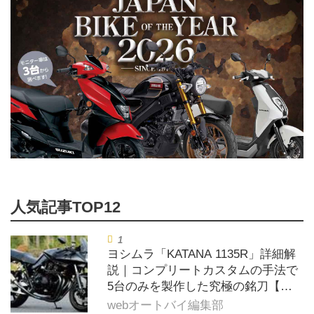
ヨシムラ「KATANA 1135R」詳細解
説｜コンプリートカスタムの手法で
5台のみを製作した究極の銘刀【ヨ
シムラ伝】
webオートバイ編集部