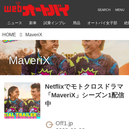
ニュース
新車
試乗インプレ
用品
オートバイ女子部
絶
HOME
MaveriX
MaveriX
Netflixでモトクロスドラマ
「MaveriX」シーズン1配信
中
Off1.jp