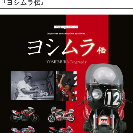
『ヨシムラ伝』