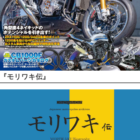
『モリワキ伝』