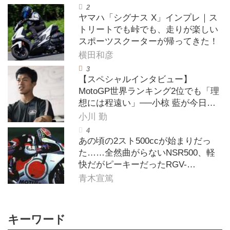
ヤマハ「シグナス X」インプレ｜ス
トリートでも峠でも、走りが楽しい
スポーツスクーターが帰ってきた！
横田和彦
【スペシャルインタビュー】
MotoGP世界ランキング2位でも「理
想には程遠い」──小椋 藍が今日も
走り続ける理由
小川 勤
あの頃の2スト500ccが始まりだっ
た……全然曲がらないNSR500、軽
快だがピーキーだったRGV-
Γ500【ノブ青木のA.M.R. (アオキマ
青木宣篤
ニアックレーシング) Vol.1】
キーワード