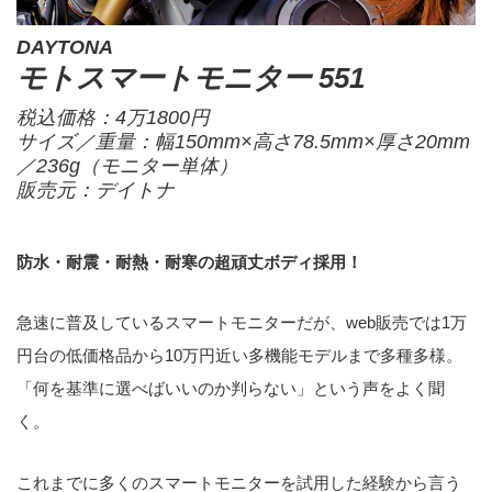
DAYTONA
モトスマートモニター 551
税込価格：4万1800円
サイズ／重量：幅150mm×高さ78.5mm×厚さ20mm
／236g（モニター単体）
販売元：
デイトナ
防水・耐震・耐熱・耐寒の超頑丈ボディ採用！
急速に普及しているスマートモニターだが、web販売では1万
円台の低価格品から10万円近い多機能モデルまで多種多様。
「何を基準に選べばいいのか判らない」という声をよく聞
く。
これまでに多くのスマートモニターを試用した経験から言う