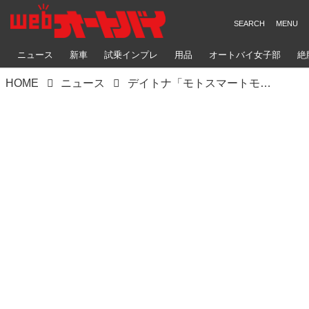
ニュース
新車
試乗インプレ
用品
オートバイ女子部
絶
HOME
ニュース
デイトナ「モトスマートモニター 551」使用レビュー