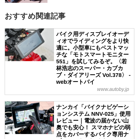
おすすめ関連記事
バイク用ディスプレイオーデ
ィオでライディングをより快
適に。小型車にもベストマッ
チな「モトスマートモニター
551」を試してみるぞ。〈若
林浩志のスーパー・カブカ
ブ・ダイアリーズ Vol.378〉 -
webオートバイ
www.autoby.jp
ナンカイ「バイクナビゲーシ
ョンシステム NNV-025」使用
レビュー｜電波の届かない山
奥でも安心！ スマホナビの弱
点をカバーするバイク専用ナ