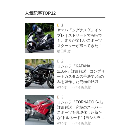
ヤマハ「シグナス X」イン
プレ｜ストリートでも峠で
も、走りが楽しいスポーツ
スクーターが帰ってきた！
横田和彦
ヨシムラ「KATANA
1135R」詳細解説｜コンプリ
ートカスタムの手法で5台の
みを製作した究極の銘刀
【ヨシムラ伝】
webオートバイ編集部
ヨシムラ「TORNADO S-1」
詳細解説｜究極のスーパー
スポーツを具現化した新た
な“トルネード”【ヨシムラ
伝】
webオートバイ編集部