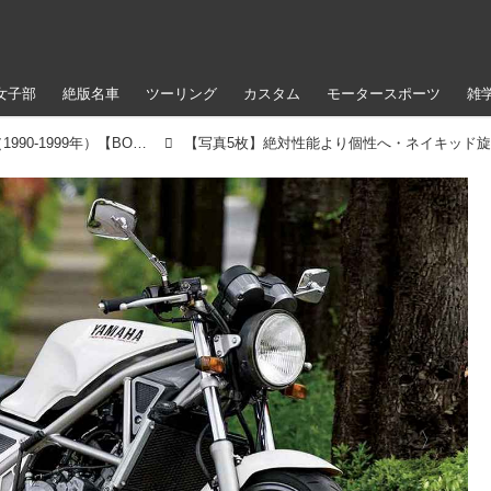
女子部
絶版名車
ツーリング
カスタム
モータースポーツ
雑
絶対性能より個性へ・ネイキッド旋風（1990-1999年）【BOTY・青春バイク・カルチャー伝】