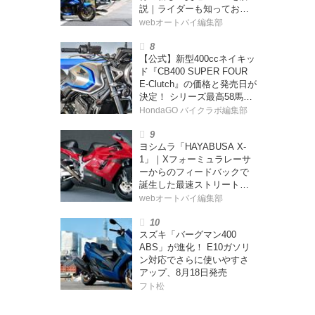
説｜ライダーも知っておく
べきポイントをチェック！
webオートバイ編集部
【公式】新型400ccネイキッ
ド『CB400 SUPER FOUR
E-Clutch』の価格と発売日が
決定！ シリーズ最高58馬力
＆14kgもの軽量化!? 完全に
HondaGO バイクラボ編集部
「旧CB400SF」を超えた!?
【Honda2026新車ニュー
ヨシムラ「HAYABUSA X-
ス】
1」｜Xフォーミュラレーサ
ーからのフィードバックで
誕生した最速ストリートモ
デル【ヨシムラ伝】
webオートバイ編集部
スズキ「バーグマン400
ABS」が進化！ E10ガソリ
ン対応でさらに使いやすさ
アップ、8月18日発売
フト松