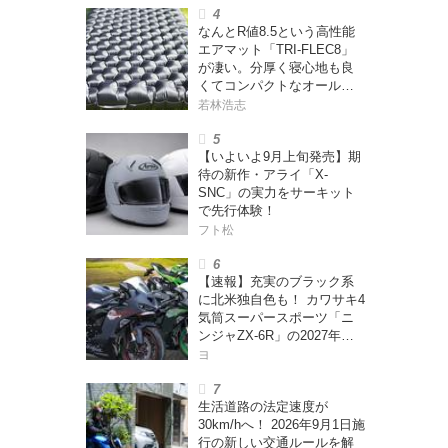
なんとR値8.5という高性能
エアマット「TRI-FLEC8」
が凄い。分厚く寝心地も良
くてコンパクトなオールシ
ーズン対応マットを試して
若林浩志
みた〈若林浩志のスーパ
ー・カブカブ・ダイアリー
【いよいよ9月上旬発売】期
ズ Vol.385〉
待の新作・アライ「X-
SNC」の実力をサーキット
で先行体験！
フト松
【速報】充実のブラック系
に北米独自色も！ カワサキ4
気筒スーパースポーツ「ニ
ンジャZX-6R」の2027年モ
デルを発表、2気筒ニンジャ
ヨ
も出たよ【海外】
生活道路の法定速度が
30km/hへ！ 2026年9月1日施
行の新しい交通ルールを解