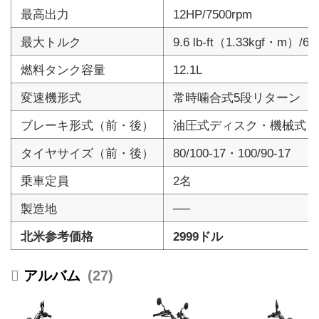
最高出力
12HP/7500rpm
最大トルク
9.6 lb-ft（1.33kgf・m）/60
燃料タンク容量
12.1L
変速機形式
常時噛合式5段リターン
ブレーキ形式（前・後）
油圧式ディスク・機械式ド
タイヤサイズ（前・後）
80/100-17・100/90-17
乗車定員
2名
製造地
──
北米参考価格
2999ドル
27