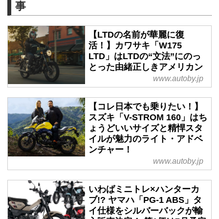
事
【LTDの名前が華麗に復
活！】カワサキ「W175
LTD」はLTDの“文法”にのっ
とった由緒正しきアメリカン
www.autoby.jp
【コレ日本でも乗りたい！】
スズキ「V-STROM 160」はち
ょうどいいサイズと精悍スタ
イルが魅力のライト・アドベ
ンチャー！
www.autoby.jp
いわばミニトレ×ハンターカ
ブ!? ヤマハ「PG-1 ABS」タ
イ仕様をシルバーバックが輸