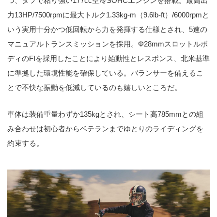
つ、タフで粘り強い177cc空冷SOHCエンジンを搭載。最高出
力13HP/7500rpmに最大トルク1.33kg-m（9.6lb-ft）/6000rpmと
いう実用十分かつ低回転から力を発揮する仕様とされ、5速の
マニュアルトランスミッションを採用。Φ28mmスロットルボ
ディのFIを採用したことにより始動性とレスポンス、北米基準
に準拠した環境性能を確保している。バランサーを備えるこ
とで不快な振動を低減しているのも嬉しいところだ。
車体は装備重量わずか135kgとされ、シート高785mmとの組
み合わせは初心者からベテランまでゆとりのライディングを
約束する。