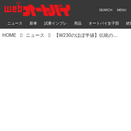
ニュース
新車
試乗インプレ
用品
オートバイ女子部
絶
HOME
ニュース
【W230のほぼ半値】伝統の“LTD”化でWシリーズが和製アメリカンに！ カワサキのアーバン・レトロ「W175 LTD」が南米からアメリカに進出