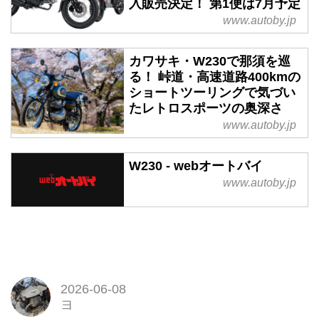
入販売決定！ 第1便は7月予定
www.autoby.jp
カワサキ・W230で那須を巡
る！ 峠道・高速道路400kmの
ショートツーリングで気づい
たレトロスポーツの奥深さ
www.autoby.jp
W230 - webオートバイ
www.autoby.jp
2026-06-08
ヨ