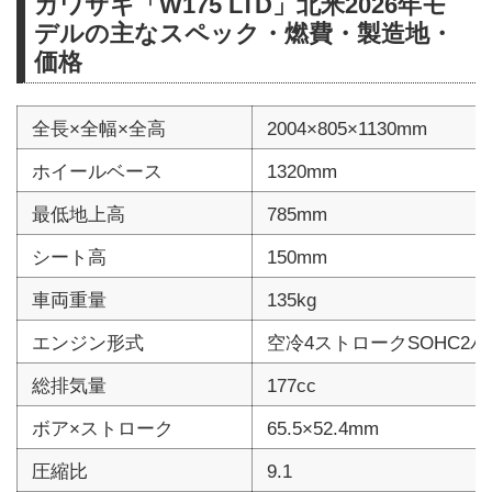
カワサキ「W175 LTD」北米2026年モ
デルの主なスペック・燃費・製造地・
価格
全長×全幅×全高
2004×805×1130mm
ホイールベース
1320mm
最低地上高
785mm
シート高
150mm
車両重量
135kg
エンジン形式
空冷4ストロークSOHC2
総排気量
177cc
ボア×ストローク
65.5×52.4mm
圧縮比
9.1