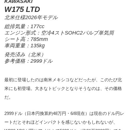
KAWASAKI
W175 LTD
北米仕様2026年モデル
総排気量：177cc
エンジン形式：空冷4ストSOHC2バルブ単気筒
シート高：785mm
車両重量：135kg
発売済み（北米）
参考価格：2999ドル
最初に登場したのは南米メキシコなどだったが、このたび北
米にも初登場。大きなトピックとなりそうなのは、その価格
だ。
2999ドル（日本円換算約48万円・6/8現在）は現在のドル円レ
ートだとそれほどインパクトを感じないかもしれないが、