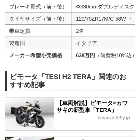
ブレーキ形式（前・後）
Φ330mmダブルディスク・
タイヤサイズ（前・後）
120/70ZR17M/C 58W ・ 1
乗車定員
2名
製造国
イタリア
メーカー希望小売価格
638万円
（消費税10%込）
ビモータ「TESI H2 TERA」関連のお
すすめ記事
【車両解説】ビモータ×カワ
サキの新型車「TERA」
www.autoby.jp