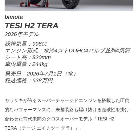
bimota
TESI H2 TERA
2026年モデル
総排気量：998cc
エンジン形式：水冷4ストDOHC4バルブ並列4気筒
シート高：820mm
車両重量：244kg
発売日：2026年7月1日（水）
税込価格：638万円
カワサキが誇るスーパーチャージドエンジンを搭載した圧倒
的なパフォーマンスに、未舗装路も駆け抜ける走破性を掛け
合わせた前代未聞のクロスオーバーモデル「TESI H2
TERA（テージ エイチツー テラ）」。