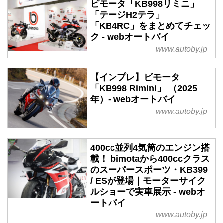
ビモータ「KB998リミニ」
「テージH2テラ」
「KB4RC」をまとめてチェッ
ク - webオートバイ
www.autoby.jp
【インプレ】ビモータ
「KB998 Rimini」 （2025
年）- webオートバイ
www.autoby.jp
400cc並列4気筒のエンジン搭
載！ bimotaから400ccクラス
のスーパースポーツ・KB399
/ ESが登場｜モーターサイク
ルショーで実車展示 - webオ
ートバイ
www.autoby.jp