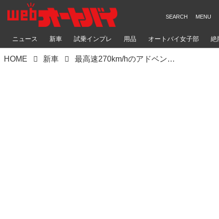
ニュース
新車
試乗インプレ
用品
オートバイ女子部
絶
HOME
新車
最高速270km/hのアドベンチャー!? カワサキ製・H2エンジンを積んだビモータ「TESI H2 TERA」が2026年7月に発売