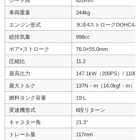
シート高
820mm
車両重量
244kg
エンジン形式
水冷4ストロークDOHC4
総排気量
998cc
ボア×ストローク
76.0×55.0mm
圧縮比
11.2
最高出力
147.1kW（200PS）/ 11000
最大トルク
137N・m（14.0kgf・m）/ 8
燃料タンク容量
19 L
変速機形式
6段リターン
キャスター角
21.3°
トレール量
117mm