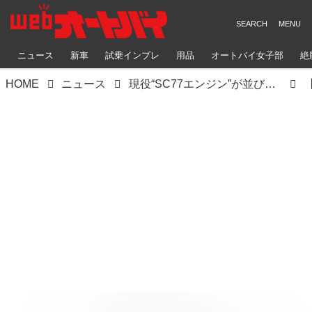
ニュース
新車
試乗インプレ
用品
オートバイ女子部
絶
HOME
ニュース
現役“SC77エンジン”が並び立つ！ どっこい生きてる「最終センダボ（CBR1000RR）」と最新「CB1000F」が米ホンダの最新ラインナップに【海外】