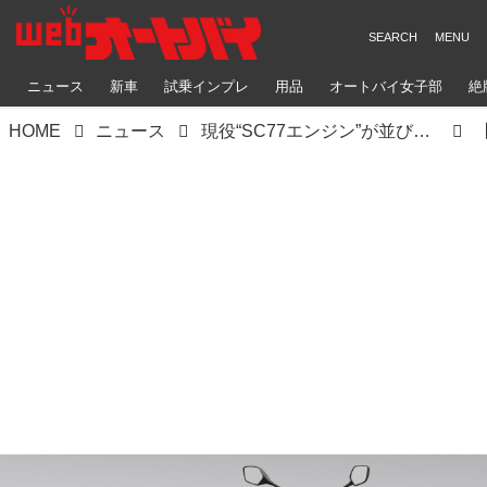
ニュース
新車
試乗インプレ
用品
オートバイ女子部
絶
HOME
ニュース
現役“SC77エンジン”が並び立つ！ どっこい生きてる「最終センダボ（CBR1000RR）」と最新「CB1000F」が米ホンダの最新ラインナップに【海外】