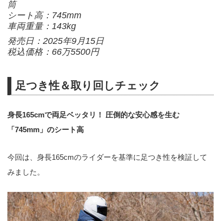
筒
シート高：745mm
車両重量：143kg
発売日：2025年9月15日
税込価格：66万5500円
足つき性＆取り回しチェック
身長165cmで両足ベッタリ！ 圧倒的な安心感を生む
「745mm」のシート高
今回は、身長165cmのライダーを基準に足つき性を検証して
みました。