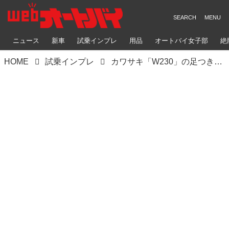
ニュース
新車
試乗インプレ
用品
オートバイ女子部
絶
HOME
試乗インプレ
カワサキ「W230」の足つき・取り回しをチェック！ 所有欲を満たすこだわりの各部装備を徹底解剖