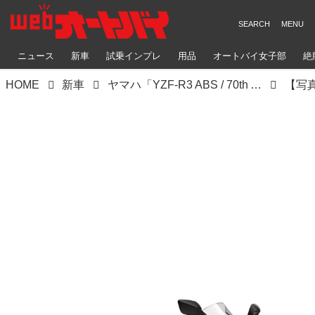
ニュース
新車
試乗インプレ
用品
オートバイ女子部
絶
HOME
新車
ヤマハ「YZF-R3 ABS / 70th Anniversary Edition ABS」【サクッと読める！2026年モデル国産車図鑑】