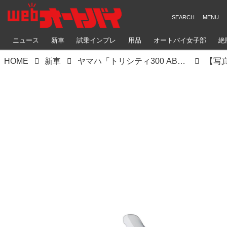
ニュース
新車
試乗インプレ
用品
オートバイ女子部
絶
HOME
新車
ヤマハ「トリシティ300 ABS」【サクッと読める！2026年モデル国産車図鑑】