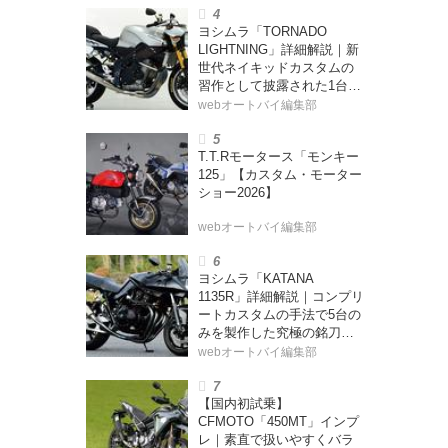
ヨシムラ「TORNADO
LIGHTNING」詳細解説｜新
世代ネイキッドカスタムの
習作として披露された1台
【ヨシムラ伝】
webオートバイ編集部
T.T.Rモータース「モンキー
125」【カスタム・モーター
ショー2026】
webオートバイ編集部
ヨシムラ「KATANA
1135R」詳細解説｜コンプリ
ートカスタムの手法で5台の
みを製作した究極の銘刀
【ヨシムラ伝】
webオートバイ編集部
【国内初試乗】
CFMOTO「450MT」インプ
レ｜素直で扱いやすくバラ