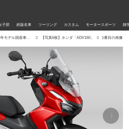
女子部
絶版名車
ツーリング
カスタム
モータースポーツ
雑
ホンダ「ADV160」【サクッと読める！2026年モデル国産車図鑑】
【写真6枚】ホンダ「ADV160」
1番目の画像