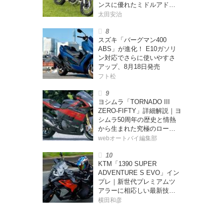
ンスに優れたミドルアドベ
ンチャー！
太田安治
スズキ「バーグマン400
ABS」が進化！ E10ガソリ
ン対応でさらに使いやすさ
アップ、8月18日発売
フト松
ヨシムラ「TORNADO III
ZERO-FIFTY」詳細解説｜ヨ
シムラ50周年の歴史と情熱
から生まれた究極のロード
ゴーイング・レーサー【ヨ
webオートバイ編集部
シムラ伝】
KTM「1390 SUPER
ADVENTURE S EVO」イン
プレ｜新世代プレミアムツ
アラーに相応しい最新技術
をフルに投入
横田和彦