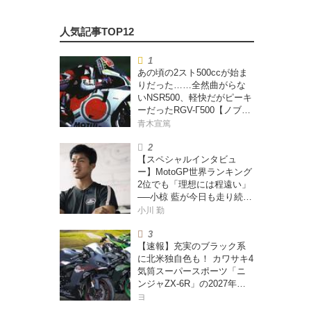
あの頃の2スト500ccが始ま
りだった……全然曲がらな
いNSR500、軽快だがピーキ
ーだったRGV-Γ500【ノブ青
木のA.M.R. (アオキマニアッ
青木宣篤
クレーシング) Vol.1】
【スペシャルインタビュ
ー】MotoGP世界ランキング
2位でも「理想には程遠い」
──小椋 藍が今日も走り続け
る理由
小川 勤
【速報】充実のブラック系
に北米独自色も！ カワサキ4
気筒スーパースポーツ「ニ
ンジャZX-6R」の2027年モ
デルを発表、2気筒ニンジャ
ヨ
も出たよ【海外】