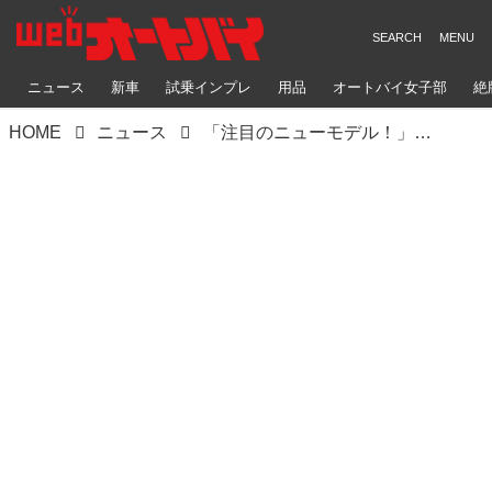
ニュース
新車
試乗インプレ
用品
オートバイ女子部
絶
HOME
ニュース
「注目のニューモデル！」アライ「X-SNC」大阪モーターサイクルショーで電撃発表！ 軽さ・高剛性・エアフローを極めた新型