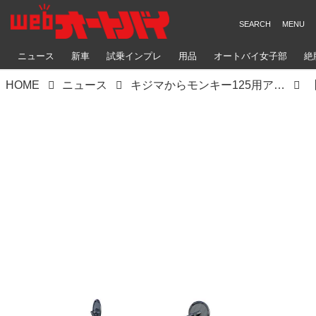
ニュース
新車
試乗インプレ
用品
オートバイ女子部
絶
HOME
ニュース
キジマからモンキー125用アイテムが続々登場！【AUTO BY SPECIAL PARTS PICK UP】