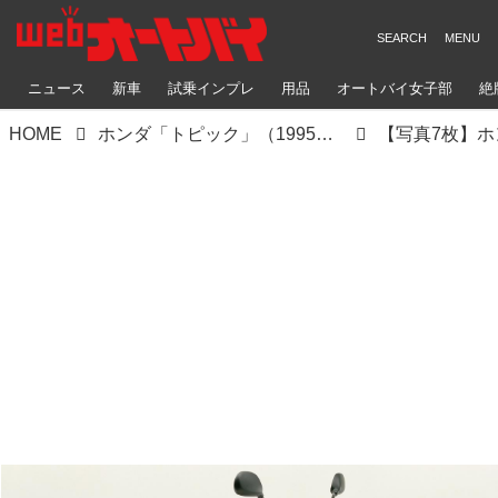
ニュース
新車
試乗インプレ
用品
オートバイ女子部
絶
HOME
ホンダ「トピック」（1995年）【90年代に登場したホンダのバイク図鑑】