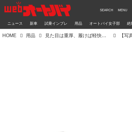
ニュース
新車
試乗インプレ
用品
オートバイ女子部
絶
HOME
用品
見た目は重厚、履けば軽快！ デイトナ「ダービーライドブーツ」は革製品ならではの魅力と機能性を備えたお洒落なライディングブーツ
【写真