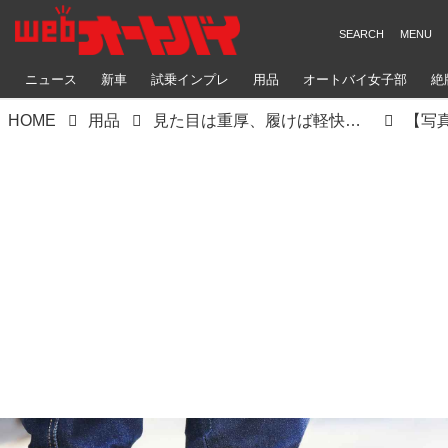
ニュース
新車
試乗インプレ
用品
オートバイ女子部
絶
HOME
用品
見た目は重厚、履けば軽快！ デイトナ「ダービーライドブーツ」は革製品ならではの魅力と機能性を備えたお洒落なライディングブーツ
【写真