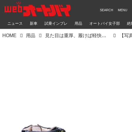
ニュース
新車
試乗インプレ
用品
オートバイ女子部
絶
HOME
用品
見た目は重厚、履けば軽快！ デイトナ「ダービーライドブーツ」は革製品ならではの魅力と機能性を備えたお洒落なライディングブーツ
【写真