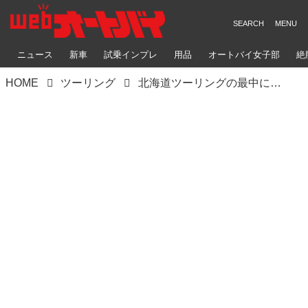
ニュース
新車
試乗インプレ
用品
オートバイ女子部
絶
HOME
ツーリング
北海道ツーリングの最中にサーキットめぐり！ 一度は走ってみたい十勝スピードウェイ【葉月美優のツーリングレポート】