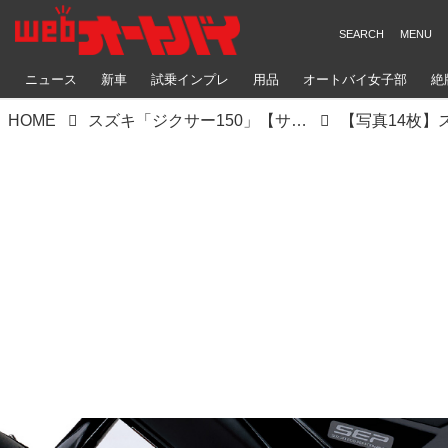
ニュース
新車
試乗インプレ
用品
オートバイ女子部
絶
HOME
スズキ「ジクサー150」【サクッと読める！軽二輪・2025年現行モデル解説】