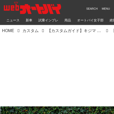
ニュース
新車
試乗インプレ
用品
オートバイ女子部
絶
HOME
カスタム
【カスタムガイド】キジマ ナイトスター（ハーレーダビッドソン ナイトスター）積載性や利便性を高めた快適ツーリング仕様