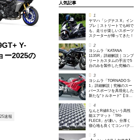
人気記事
ヤマハ「シグナス X」イン
プレ｜ストリートでも峠で
も、走りが楽しいスポーツ
スクーターが帰ってきた！
T+ Y-
ヨシムラ「KATANA
ー2025の
1135R」詳細解説｜コンプ
リートカスタムの手法で5
台のみを製作した究極の銘
刀【ヨシムラ伝】
ヨシムラ「TORNADO S-
1」詳細解説｜究極のスー
パースポーツを具現化した
新たな“トルネード”【ヨシ
ムラ伝】
なんとR値8.5という高性
能エアマット「TRI-
025速報
FLEC8」が凄い。分厚く
寝心地も良くてコンパクト
なオールシーズン対応マッ
トを試してみた〈若林浩志