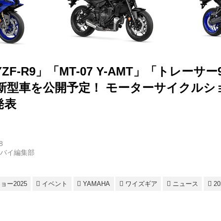
F-R9」「MT-07 Y-AMT」「トレーサー9G
新型車を公開予定！ モーターサイクルショ
発表
8
トバイ編集部
ー2025
イベント
YAMAHA
ワイズギア
ニュース
2