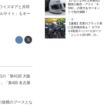
のスーパー・カブカブ・ダ
【いよいよ9月上旬発売】
イアリーズ Vol.385〉
期待の新作・アライ「X-
にワイズギアと共同
SNC」の実力をサーキッ
トで先行体験！
ャルサイト」もオー
【速報】充実のブラック系
に北米独自色も！ カワサ
キ4気筒スーパースポーツ
「ニンジャZX-6R」の
2027年モデルを発表、2気
筒ニンジャも出たよ【海
外】
の「第41回 大阪
」「第4回 名古屋
の規模のブースとな