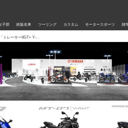
女子部
絶版名車
ツーリング
カスタム
モータースポーツ
雑
ヤマハは「YZF-R9」「MT-07 Y-AMT」「トレーサー9GT+ Y-AMT」など新型車を公開予定！ モーターサイクルショー2025の出展概要を発表