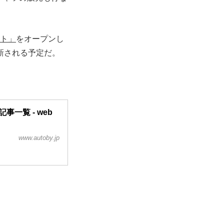
イト」
をオープンし
新される予定だ。
一覧 - web
www.autoby.jp