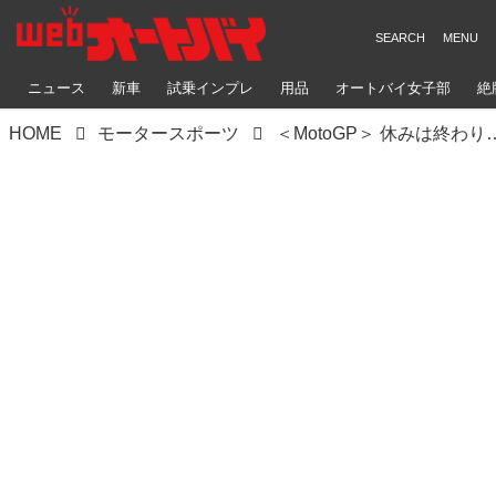
ニュース
新車
試乗インプレ
用品
オートバイ女子部
絶
HOME
モータースポーツ
＜MotoGP＞ 休みは終わり！ テストがスタ