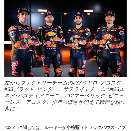
左からファクトリーチームの#37ペドロ･アコスタ、
#33ブラッド･ビンダー、サテライトチームの#23エ
ネア･バスティアニーニ、#12マーベリック･ビニャ
ーレス アコスタ、少年っぽさが消えて精悍な顔つ
きに！
2025年に関しては、ルーキーが
小椋藍（トラックハウス･アプ