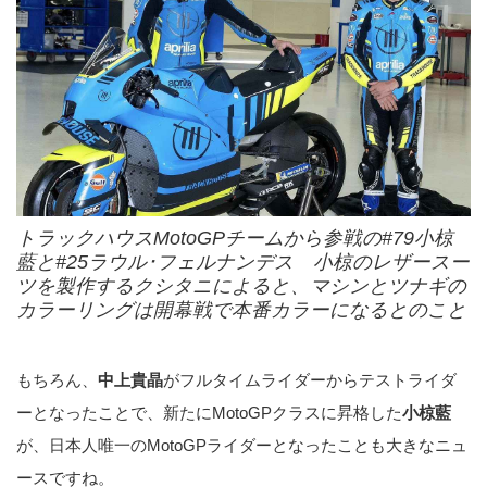
トラックハウスMotoGPチームから参戦の#79小椋
藍と#25ラウル･フェルナンデス 小椋のレザースー
ツを製作するクシタニによると、マシンとツナギの
カラーリングは開幕戦で本番カラーになるとのこと
もちろん、
中上貴晶
がフルタイムライダーからテストライダ
ーとなったことで、新たにMotoGPクラスに昇格した
小椋藍
が、日本人唯一のMotoGPライダーとなったことも大きなニュ
ースですね。