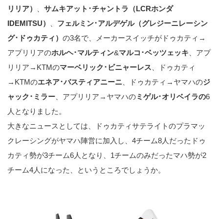
リリア）
、
サムキアット･チャントラ（LCRホンダ
IDEMITSU）
、
フェルミン･アルデゲル（グレジーニレーシン
グ･ドゥカティ）
の3名で、メーカースイッチがドゥカティ→
アプリリアの
ホルヘ･マルティン
&
マルコ･ベッツェッキ
、アプ
リリア→KTMの
マーベリック･ビニャーレス
、ドゥカティ
→KTMの
エネア･バスティアニーニ
、ドゥカティ→ヤマハの
ジ
ャック･ミラー
、アプリリア→ヤマハの
ミゲル･オリベイラの
6
人となりました。
大きなニュースとしては、ドゥカティサテライトのプラマッ
クレーシングがヤマハ陣営に加入し、4チーム8人だったドゥ
カティ勢が3チーム6人となり、1チームのみだったマハ勢が2
チーム4人になった、というところでしょうか。