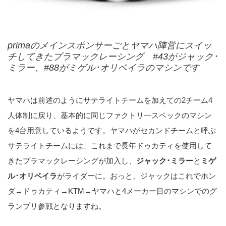
primaのメインスポンサーごとヤマハ陣営にスイッ
チしてきたプラマックレーシング #43がジャック･
ミラー、#88がミゲル･オリベイラのマシンです
ヤマハは前述のようにサテライトチームを加えての2チーム4
人体制に戻り、基本的に同じファクトリ―スペックのマシン
を4台用意しているようです。ヤマハがセカンドチームと呼ぶ
サテライトチームには、これまで長年ドゥカティを使用して
きたプラマックレーシングが加入し、
ジャック･ミラー
と
ミゲ
ル･オリベイラ
がライダーに。おっと、ジャックはこれでホン
ダ→ドゥカティ→KTM→ヤマハと4メーカー目のマシンでのグ
ランプリ参戦となりますね。