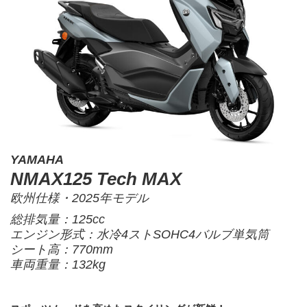
YAMAHA
NMAX125 Tech MAX
欧州仕様・2025年モデル
総排気量：125cc
エンジン形式：水冷4ストSOHC4バルブ単気筒
シート高：770mm
車両重量：132kg