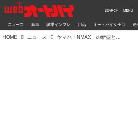
ニュース
新車
試乗インプレ
用品
オートバイ女子部
絶
HOME
ニュース
ヤマハ「NMAX」の新型と上級グレードが登場！ 海外モデル「NMAX125」「NMAX125テックマックス」をチェック