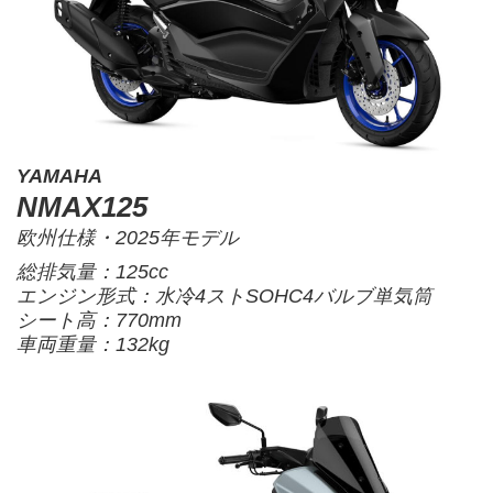
YAMAHA
NMAX125
欧州仕様・2025年モデル
総排気量：125cc
エンジン形式：水冷4ストSOHC4バルブ単気筒
シート高：770mm
車両重量：132kg