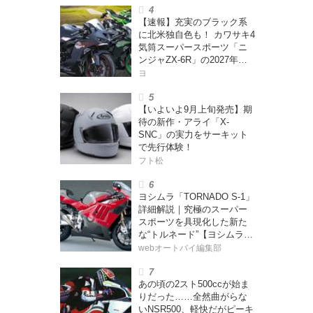
【速報】充実のブラック系
に北米独自色も！ カワサキ4
気筒スーパースポーツ「ニ
ンジャZX-6R」の2027年モ
デルを発表、2気筒ニンジャ
ヨ
も出たよ【海外】
【いよいよ9月上旬発売】期
待の新作・アライ「X-
SNC」の実力をサーキット
で先行体験！
フト松
ヨシムラ「TORNADO S-1」
詳細解説｜究極のスーパー
スポーツを具現化した新た
な“トルネード”【ヨシムラ
伝】
webオートバイ編集部
あの頃の2スト500ccが始ま
りだった……全然曲がらな
いNSR500、軽快だがピーキ