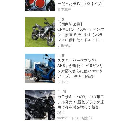
ーだったRGV-Γ500【ノブ青
木のA.M.R. (アオキマニアッ
青木宣篤
クレーシング) Vol.1】
【国内初試乗】
CFMOTO「450MT」インプ
レ｜素直で扱いやすくバラ
ンスに優れたミドルアドベ
ンチャー！
太田安治
スズキ「バーグマン400
ABS」が進化！ E10ガソリ
ン対応でさらに使いやすさ
アップ、8月18日発売
フト松
カワサキ「Z400」2027年モ
デル発売！ 新色ブラック採
用で存在感を増して新登
場！
webオートバイ編集部