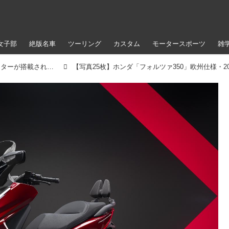
女子部
絶版名車
ツーリング
カスタム
モータースポーツ
雑
次期ホンダ「フォルツァ」にはTFT液晶メーターが搭載される？ 2025年モデルの「フォルツァ350」が欧州で登場！