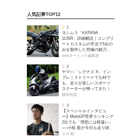
ヨシムラ「KATANA
1135R」詳細解説｜コンプリ
ートカスタムの手法で5台の
みを製作した究極の銘刀
【ヨシムラ伝】
webオートバイ編集部
ヤマハ「シグナス X」イン
プレ｜ストリートでも峠で
も、走りが楽しいスポーツ
スクーターが帰ってきた！
横田和彦
【スペシャルインタビュ
ー】MotoGP世界ランキング
2位でも「理想には程遠い」
──小椋 藍が今日も走り続け
る理由
小川 勤