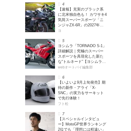
ー・カブカブ・ダイアリー
【速報】充実のブラック系
ズ Vol.385〉
に北米独自色も！ カワサキ4
気筒スーパースポーツ「ニ
ンジャZX-6R」の2027年モ
デルを発表、2気筒ニンジャ
ヨ
も出たよ【海外】
ヨシムラ「TORNADO S-1」
詳細解説｜究極のスーパー
スポーツを具現化した新た
な“トルネード”【ヨシムラ
伝】
webオートバイ編集部
【いよいよ9月上旬発売】期
待の新作・アライ「X-
SNC」の実力をサーキット
で先行体験！
フト松
【スペシャルインタビュ
ー】MotoGP世界ランキング
2位でも「理想には程遠い」