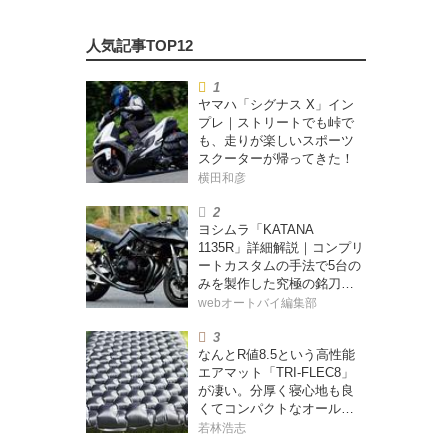
ヤマハ「シグナス X」イン
プレ｜ストリートでも峠で
も、走りが楽しいスポーツ
スクーターが帰ってきた！
横田和彦
ヨシムラ「KATANA
1135R」詳細解説｜コンプリ
ートカスタムの手法で5台の
みを製作した究極の銘刀
【ヨシムラ伝】
webオートバイ編集部
なんとR値8.5という高性能
エアマット「TRI-FLEC8」
が凄い。分厚く寝心地も良
くてコンパクトなオールシ
ーズン対応マットを試して
若林浩志
みた〈若林浩志のスーパ