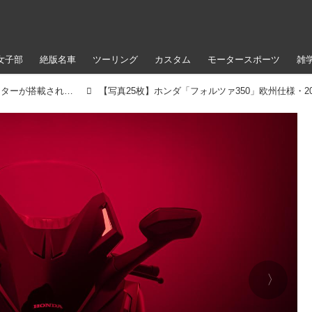
女子部
絶版名車
ツーリング
カスタム
モータースポーツ
雑
次期ホンダ「フォルツァ」にはTFT液晶メーターが搭載される？ 2025年モデルの「フォルツァ350」が欧州で登場！