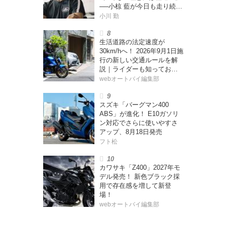
──小椋 藍が今日も走り続け
る理由
小川 勤
生活道路の法定速度が
30km/hへ！ 2026年9月1日施
行の新しい交通ルールを解
説｜ライダーも知っておく
べきポイントをチェック！
webオートバイ編集部
スズキ「バーグマン400
ABS」が進化！ E10ガソリ
ン対応でさらに使いやすさ
アップ、8月18日発売
フト松
カワサキ「Z400」2027年モ
デル発売！ 新色ブラック採
用で存在感を増して新登
場！
webオートバイ編集部