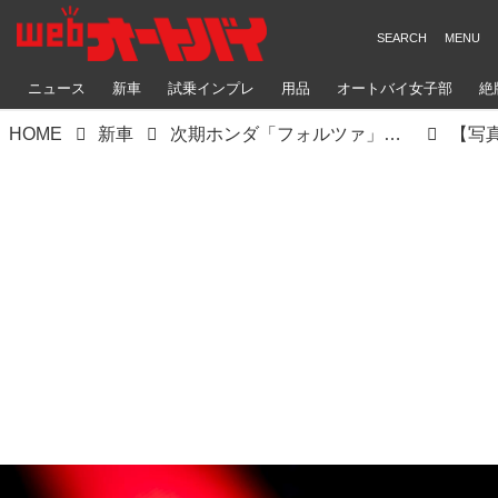
ニュース
新車
試乗インプレ
用品
オートバイ女子部
絶
HOME
新車
次期ホンダ「フォルツァ」にはTFT液晶メーターが搭載される？ 2025年モデルの「フォルツァ350」が欧州で登場！