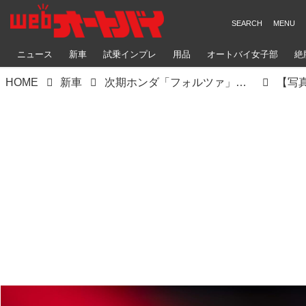
ニュース
新車
試乗インプレ
用品
オートバイ女子部
絶
HOME
新車
次期ホンダ「フォルツァ」にはTFT液晶メーターが搭載される？ 2025年モデルの「フォルツァ350」が欧州で登場！