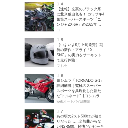
【速報】充実のブラック系
に北米独自色も！ カワサキ4
気筒スーパースポーツ「ニ
ンジャZX-6R」の2027年モ
デルを発表、2気筒ニンジャ
ヨ
も出たよ【海外】
【いよいよ9月上旬発売】期
待の新作・アライ「X-
SNC」の実力をサーキット
で先行体験！
フト松
ヨシムラ「TORNADO S-1」
詳細解説｜究極のスーパー
スポーツを具現化した新た
な“トルネード”【ヨシムラ
伝】
webオートバイ編集部
あの頃の2スト500ccが始ま
りだった……全然曲がらな
いNSR500、軽快だがピーキ