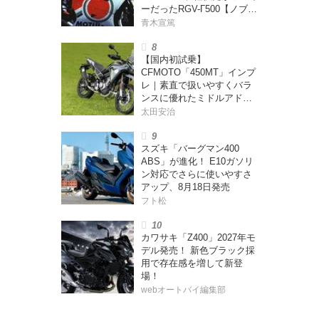
ーだったRGV-Γ500【ノブ青
木のA.M.R. (アオキマニアッ
青木宣篤
クレーシング) Vol.1】
【国内初試乗】
CFMOTO「450MT」インプ
レ｜素直で扱いやすくバラ
ンスに優れたミドルアドベ
ンチャー！
太田安治
スズキ「バーグマン400
ABS」が進化！ E10ガソリ
ン対応でさらに使いやすさ
アップ、8月18日発売
フト松
カワサキ「Z400」2027年モ
デル発売！ 新色ブラック採
用で存在感を増して新登
場！
webオートバイ編集部