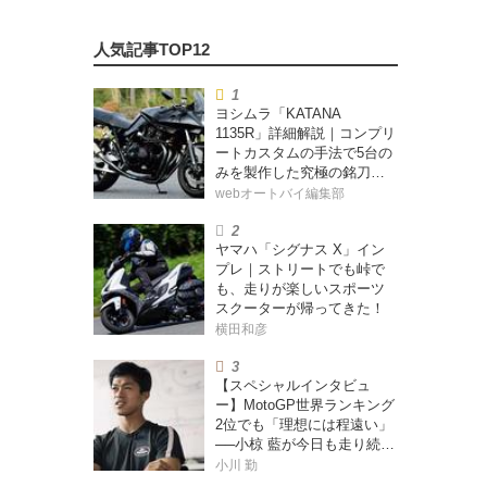
ヨシムラ「KATANA
1135R」詳細解説｜コンプリ
ートカスタムの手法で5台の
みを製作した究極の銘刀
【ヨシムラ伝】
webオートバイ編集部
ヤマハ「シグナス X」イン
プレ｜ストリートでも峠で
も、走りが楽しいスポーツ
スクーターが帰ってきた！
横田和彦
【スペシャルインタビュ
ー】MotoGP世界ランキング
2位でも「理想には程遠い」
──小椋 藍が今日も走り続け
る理由
小川 勤