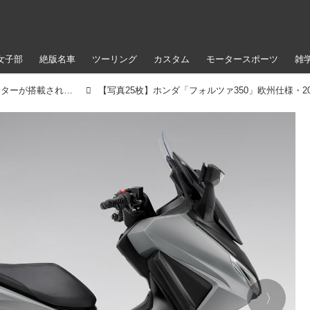
女子部
絶版名車
ツーリング
カスタム
モータースポーツ
雑
次期ホンダ「フォルツァ」にはTFT液晶メーターが搭載される？ 2025年モデルの「フォルツァ350」が欧州で登場！